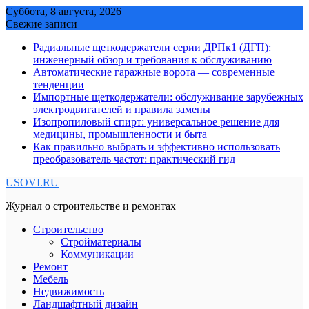
Skip
Суббота, 8 августа, 2026
to
Свежие записи
content
Радиальные щеткодержатели серии ДРПк1 (ДГП):
инженерный обзор и требования к обслуживанию
Автоматические гаражные ворота — современные
тенденции
Импортные щеткодержатели: обслуживание зарубежных
электродвигателей и правила замены
Изопропиловый спирт: универсальное решение для
медицины, промышленности и быта
Как правильно выбрать и эффективно использовать
преобразователь частот: практический гид
USOVI.RU
Журнал о строительстве и ремонтах
Строительство
Стройматериалы
Коммуникации
Ремонт
Мебель
Недвижимость
Ландшафтный дизайн