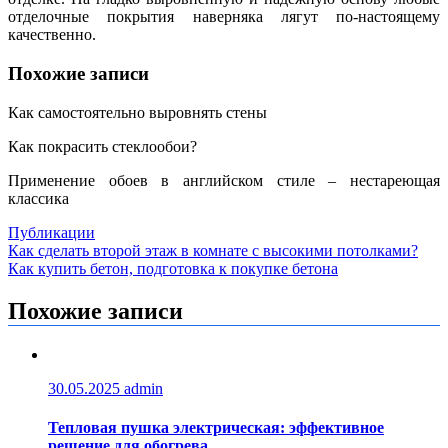
отделочные покрытия наверняка лягут по-настоящему
качественно.
Похожие записи
Как самостоятельно выровнять стены
Как покрасить стеклообои?
Применение обоев в английском стиле – нестареющая
классика
Публикации
Навигация
Как сделать второй этаж в комнате с высокими потолками?
Как купить бетон, подготовка к покупке бетона
по
записям
Похожие записи
30.05.2025
admin
Тепловая пушка электрическая: эффективное
решение для обогрева