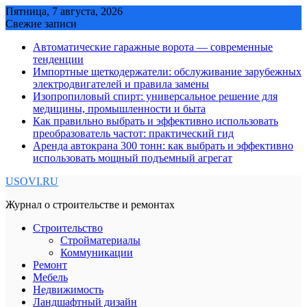
Skip
Пятница, 7 августа, 2026
to
Свежие записи
content
Автоматические гаражные ворота — современные
тенденции
Импортные щеткодержатели: обслуживание зарубежных
электродвигателей и правила замены
Изопропиловый спирт: универсальное решение для
медицины, промышленности и быта
Как правильно выбрать и эффективно использовать
преобразователь частот: практический гид
Аренда автокрана 300 тонн: как выбрать и эффективно
использовать мощный подъемный агрегат
USOVI.RU
Журнал о строительстве и ремонтах
Строительство
Стройматериалы
Коммуникации
Ремонт
Мебель
Недвижимость
Ландшафтный дизайн