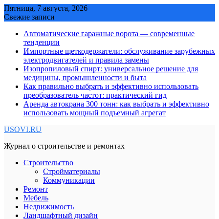
Skip
Пятница, 7 августа, 2026
to
Свежие записи
content
Автоматические гаражные ворота — современные
тенденции
Импортные щеткодержатели: обслуживание зарубежных
электродвигателей и правила замены
Изопропиловый спирт: универсальное решение для
медицины, промышленности и быта
Как правильно выбрать и эффективно использовать
преобразователь частот: практический гид
Аренда автокрана 300 тонн: как выбрать и эффективно
использовать мощный подъемный агрегат
USOVI.RU
Журнал о строительстве и ремонтах
Строительство
Стройматериалы
Коммуникации
Ремонт
Мебель
Недвижимость
Ландшафтный дизайн