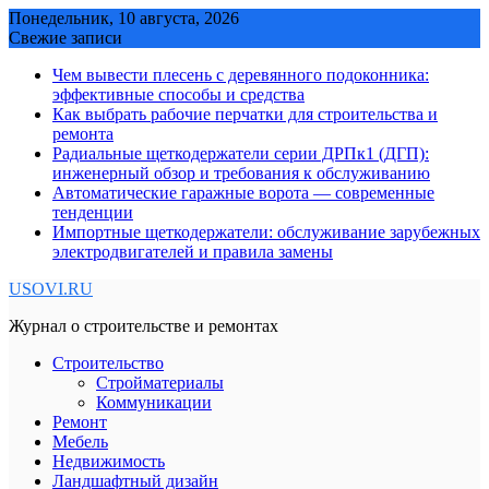
Skip
Понедельник, 10 августа, 2026
to
Свежие записи
content
Чем вывести плесень с деревянного подоконника:
эффективные способы и средства
Как выбрать рабочие перчатки для строительства и
ремонта
Радиальные щеткодержатели серии ДРПк1 (ДГП):
инженерный обзор и требования к обслуживанию
Автоматические гаражные ворота — современные
тенденции
Импортные щеткодержатели: обслуживание зарубежных
электродвигателей и правила замены
USOVI.RU
Журнал о строительстве и ремонтах
Строительство
Стройматериалы
Коммуникации
Ремонт
Мебель
Недвижимость
Ландшафтный дизайн