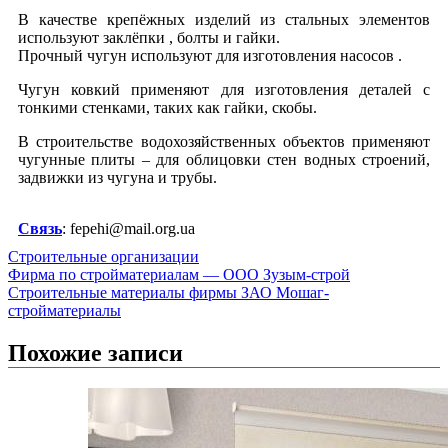
В качестве крепёжных изделий из стальных элементов
используют заклёпки , болты и гайки.
Прочный чугун используют для изготовления насосов .
Чугун ковкий применяют для изготовления деталей с
тонкими стенками, таких как гайки, скобы.
В строительстве водохозяйственных объектов применяют
чугунные плиты – для облицовки стен водных строений,
задвижки из чугуна и трубы.
Связь
: fepehi@mail.org.ua
Строительные организации
Навигация
Фирма по стройматериалам — ООО Зузым-строй
Строительные материалы фирмы ЗАО Мошаг-
по
стройматериалы
записям
Похожие записи