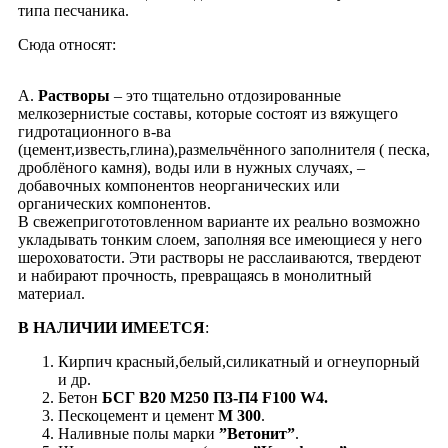
типа песчаника.
Cюда относят:
А.
Растворы
– это тщательно отдозированные
мелкозернистые составы, которые состоят из вяжущего
гидротационного в-ва
(цемент,известь,глина),размельчённого заполнителя ( песка,
дроблёного камня), воды или в нужных случаях, –
добавочных компонентов неорганических или
органических компонентов.
В свежепригототовленном варианте их реально возможно
укладывать тонким слоем, заполняя все имеющиеся у него
шероховатости. Эти растворы не расслаиваются, твердеют
и набирают прочность, превращаясь в монолитный
материал.
В НАЛИЧИИ ИМЕЕТСЯ
:
Кирпич красный,белый,силикатный и огнеупорный
и др.
Бетон
БСГ В20 М250 П3-П4 F100 W4.
Пескоцемент и цемент
М 300
.
Наливные полы марки
”Ветонит”
.