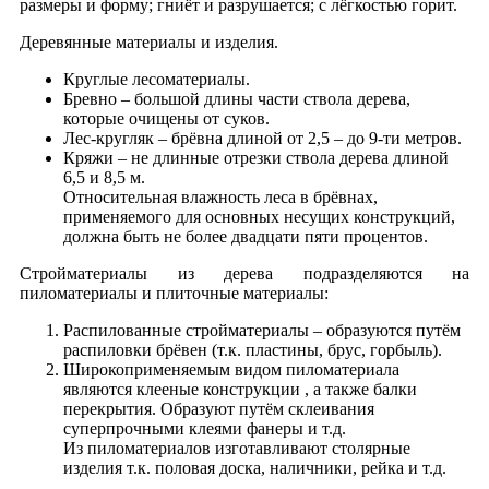
размеры и форму; гниёт и разрушается; с лёгкостью горит.
Деревянные материалы и изделия.
Круглые лесоматериалы.
Бревно – большой длины части ствола дерева,
которые очищены от суков.
Лес-кругляк – брёвна длиной от 2,5 – до 9-ти метров.
Кряжи – не длинные отрезки ствола дерева длиной
6,5 и 8,5 м.
Относительная влажность леса в брёвнах,
применяемого для основных несущих конструкций,
должна быть не более двадцати пяти процентов.
Стройматериалы из дерева подразделяются на
пиломатериалы и плиточные материалы:
Распилованные стройматериалы – образуются путём
распиловки брёвен (т.к. пластины, брус, горбыль).
Широкоприменяемым видом пиломатериала
являются клееные конструкции , а также балки
перекрытия. Образуют путём склеивания
суперпрочными клеями фанеры и т.д.
Из пиломатериалов изготавливают столярные
изделия т.к. половая доска, наличники, рейка и т.д.