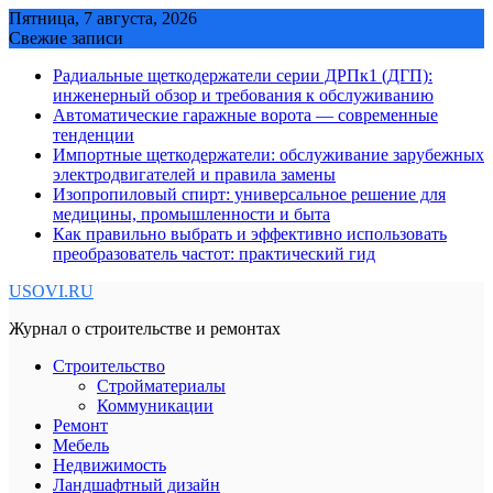
Skip
Пятница, 7 августа, 2026
to
Свежие записи
content
Радиальные щеткодержатели серии ДРПк1 (ДГП):
инженерный обзор и требования к обслуживанию
Автоматические гаражные ворота — современные
тенденции
Импортные щеткодержатели: обслуживание зарубежных
электродвигателей и правила замены
Изопропиловый спирт: универсальное решение для
медицины, промышленности и быта
Как правильно выбрать и эффективно использовать
преобразователь частот: практический гид
USOVI.RU
Журнал о строительстве и ремонтах
Строительство
Стройматериалы
Коммуникации
Ремонт
Мебель
Недвижимость
Ландшафтный дизайн