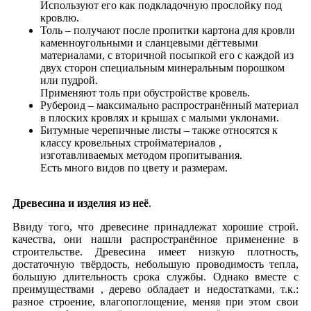
Используют его как подкладочную прослойку под
кровлю.
Толь – получают после пропитки картона для кровли
каменноугольными и сланцевыми дёгтевыми
материалами, с вторичной посыпкой его с каждой из
двух сторон специальным минеральным порошком
или пудрой.
Применяют толь при обустройстве кровель.
Рубероид – максимально распространённый материал
в плоских кровлях и крышах с малыми уклонами.
Битумные черепичные листы – также относятся к
классу кровельных стройматериалов ,
изготавливаемых методом пропитывания.
Есть много видов по цвету и размерам.
Древесина и изделия из неё
.
Ввиду того, что древесине принадлежат хорошие строй.
качества, они нашли распространённое применение в
строительстве. Древесина имеет низкую плотность,
достаточную твёрдость, небольшую проводимость тепла,
большую длительность срока службы. Однако вместе с
преимуществами , дерево обладает и недостатками, т.к.:
разное строение, влагопоглощение, меняя при этом свои