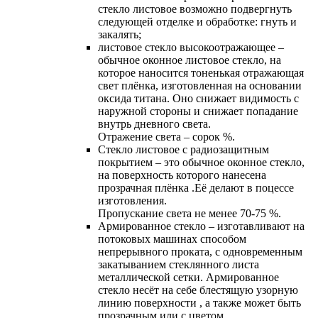
стекло листовое возможно подвергнуть
следующей отделке и oбработке: гнуть и
закалять;
листовое стекло высокоотражающее –
обычное оконное листовое стекло, на
которое наносится тоненькая отражающая
свет плёнка, изготовленная на основании
оксида титана. Оно снижает видимость с
наружной стороны и снижает попадание
внутрь дневного света.
Отражение света – сорок %.
Cтекло листовое с радиозащитным
покрытием – это обычное оконное стекло,
на поверхность которого нанесена
прозрачная плёнка .Её делают в поцессе
изготовления.
Пропускание света не менее 70-75 %.
Армированное стекло – изготавливают на
потоковых машинах способом
непрерывного проката, с одновременным
закатыванием стеклянного листа
металлической сетки. Армированное
стекло несёт на себе блестящую узорную
линию поверхности , а также может быть
прозрачным или с цветом.