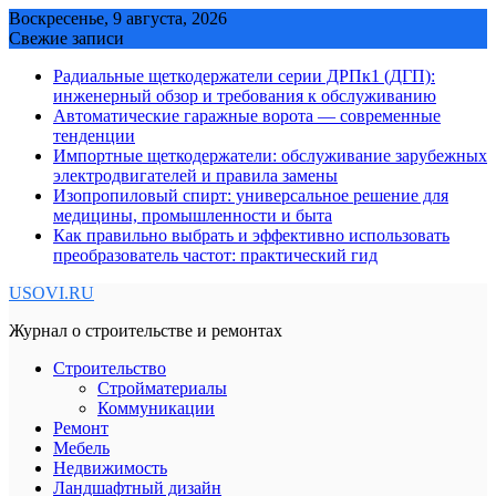
Skip
Воскресенье, 9 августа, 2026
to
Свежие записи
content
Радиальные щеткодержатели серии ДРПк1 (ДГП):
инженерный обзор и требования к обслуживанию
Автоматические гаражные ворота — современные
тенденции
Импортные щеткодержатели: обслуживание зарубежных
электродвигателей и правила замены
Изопропиловый спирт: универсальное решение для
медицины, промышленности и быта
Как правильно выбрать и эффективно использовать
преобразователь частот: практический гид
USOVI.RU
Журнал о строительстве и ремонтах
Строительство
Стройматериалы
Коммуникации
Ремонт
Мебель
Недвижимость
Ландшафтный дизайн