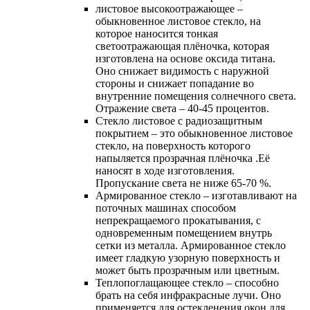
листовое высокоотражающее –
обыкновенное листовое стекло, на
которое наносится тонкая
светоотражающая плёночка, которая
изготовлена на основе оксида титана.
Оно снижает видимость с наружной
стороны и снижает попадание во
внутренние помещения солнечного света.
Отражение света – 40-45 процентов.
Cтекло листовое с радиозащитным
покрытием – это обыкновенное листовое
стекло, на поверхность которого
напыляется прозрачная плёночка .Её
наносят в ходе изготовления.
Пропускание света не ниже 65-70 %.
Армированное стекло – изготавливают на
поточных машинах способом
непрекращаемого прокатывания, с
одновременным помещением внутрь
сетки из металла. Армированное стекло
имеет гладкую узорную поверхность и
может быть прозрачным или цветным.
Теплопоглащающее стекло – способно
брать на себя инфракрасные лучи. Оно
применяется для остекленения окон для