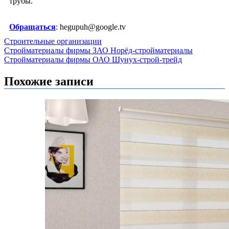
трубы.
Обращаться
: hegupuh@google.tv
Строительные организации
Навигация
Стройматериалы фирмы ЗАО Норёд-стройматериалы
Стройматериалы фирмы ОАО Шунух-строй-трейд
по
записям
Похожие записи