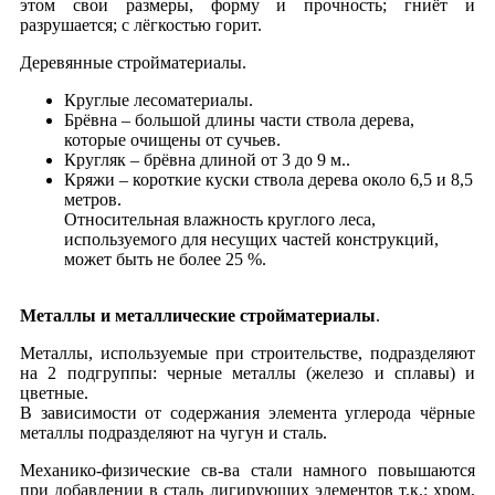
этом свои размеры, форму и прочность; гниёт и
разрушается; с лёгкостью горит.
Деревянные стройматериалы.
Круглые лесоматериалы.
Брёвна – большой длины части ствола дерева,
которые очищены от сучьев.
Кругляк – брёвна длиной от 3 до 9 м..
Кряжи – короткие куски ствола дерева около 6,5 и 8,5
метров.
Относительная влажность круглого леса,
используемого для несущих частей конструкций,
может быть не более 25 %.
Металлы и металлические стройматериалы
.
Металлы, используемые при строительстве, подразделяют
на 2 подгруппы: черные металлы (железо и сплавы) и
цветные.
В зависимости от содержания элемента углерода чёрные
металлы подразделяют на чугун и сталь.
Механико-физические св-ва стали намного повышаются
при добавлении в сталь лигирующих элементов т.к.: хром,