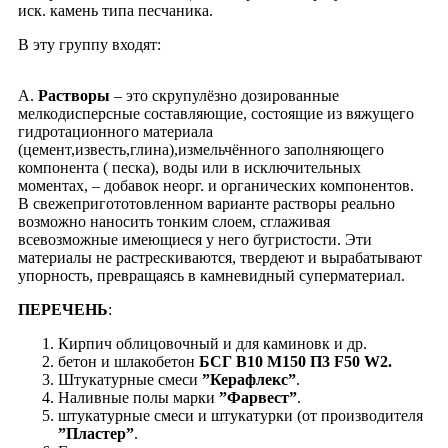
иск. камень типа песчаника.
В эту группу входят:
А.
Растворы
– это скрупулёзно дозированные
мелкодисперсные составляющие, состоящие из вяжущего
гидротационного материала
(цемент,известь,глина),измельчённого заполняющего
компонента ( песка), воды или в исключительных
моментах, – добавок неорг. и органических компонентов.
В свежепригототовленном варианте растворы реально
возможно наносить тонким слоем, cглаживая
всевозможные имеющиеся у него бугристости. Эти
материалы не растрескиваются, твердеют и вырабатывают
упорность, превращаясь в камневидный суперматериал.
ПЕРЕЧЕНЬ
:
Кирпич облицовочный и для каминовк и др.
бетон и шлакобетон
БСГ B10 M150 П3 F50 W2.
Штукатурные смеси
”Керафлекс”
.
Наливные полы марки
”Фарвест”
.
штукатурные смеси и штукатурки (от производителя
”Пластер”
.