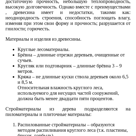
достаточную прочность, небольшую теплопроводность,
высокую долговечность. Однако вместе с преимуществами
, древесина имеет и недостатки, такими как:
неоднородность строения, способность поглощать влагу,
изменяя при этом свои форму и прочность; разрушается от
гнилости; горючесть.
Материалы и изделия из древесины.
Круглые лесоматериалы.
Брёвна – длинные отрезки деревьев, очищенные от
сучьев.
Кругляк или подтоварник – длинные брёвна 3 – 9
метров.
Кряжа – не длинные куски ствола деревьев около 6,5
и 8,5 м.
Относительная влажность круглого леса,
используемого для несущих частей сооружений,
должна быть менее двадцати пяти процентов.
Стройматериалы из дерева подразделяются на
пиломатериалы и плиточные материалы:
Распилованные стройматериалы – образуются
методом распиливания круглого леса (т.к. пластины,
брусок, горбыль).