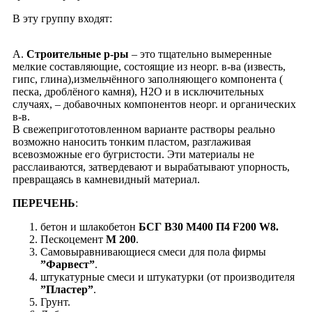
В эту группу входят:
А.
Строительные р-ры
– это тщательно вымеренные
мелкие составляющие, состоящие из неорг. в-ва (известь,
гипс, глина),измельчённого заполняющего компонента (
песка, дроблёного камня), Н2О и в исключительных
случаях, – добавочных компонентов неорг. и органических
в-в.
В свежепригототовленном варианте растворы реально
возможно наносить тонким пластом, разглаживая
всевозможные его бугристости. Эти материалы не
расслаиваются, затвердевают и вырабатывают упорность,
превращаясь в камневидный материал.
ПЕРЕЧЕНЬ
:
бетон и шлакобетон
БСГ В30 М400 П4 F200 W8.
Пескоцемент
М 200
.
Самовыравнивающиеся смеси для пола фирмы
”Фарвест”
.
штукатурные смеси и штукатурки (от производителя
”Пластер”
.
Грунт.