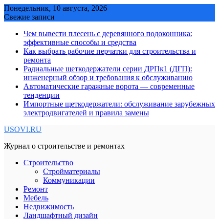
Skip
Понедельник, 10 августа, 2026
to
Свежие записи
content
Чем вывести плесень с деревянного подоконника:
эффективные способы и средства
Как выбрать рабочие перчатки для строительства и
ремонта
Радиальные щеткодержатели серии ДРПк1 (ДГП):
инженерный обзор и требования к обслуживанию
Автоматические гаражные ворота — современные
тенденции
Импортные щеткодержатели: обслуживание зарубежных
электродвигателей и правила замены
USOVI.RU
Журнал о строительстве и ремонтах
Строительство
Стройматериалы
Коммуникации
Ремонт
Мебель
Недвижимость
Ландшафтный дизайн