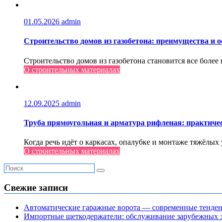
01.05.2026
admin
Строительство домов из газобетона: преимущества и о
Строительство домов из газобетона становится все боле
О строительных материалах
12.09.2025
admin
Труба прямоугольная и арматура рифленая: практиче
Когда речь идёт о каркасах, опалубке и монтаже тяжёлых
О строительных материалах
Свежие записи
Автоматические гаражные ворота — современные тенде
Импортные щеткодержатели: обслуживание зарубежных э