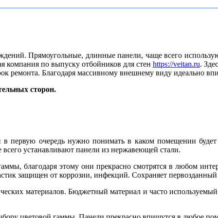
ждений. Прямоугольные, длинные панели, чаще всего использую
я компания по выпуску отбойников для стен
https://veitan.ru
. Зд
рок ремонта. Благодаря массивному внешнему виду идеально впи
ельных сторон.
и в первую очередь нужно понимать в каком помещении будет
 всего устанавливают панели из нержавеющей стали.
гаммы, благодаря этому они прекрасно смотрятся в любом инте
ластик защищен от коррозии, инфекций. Сохраняет первозданный
ческих материалов. Бюджетный материал и часто используемый. 
бору цветовой гаммы. Панели прекрасно впишутся в любое пом