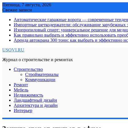
Skip
Пятница, 7 августа, 2026
to
Свежие записи
content
Автоматические гаражные ворота — современные тенде
Импортные щеткодержатели: обслуживание зарубежных э
Изопропиловый спирт: универсальное решение для мед
Как правильно выбрать и эффективно использовать преоб
Аренда автокрана 300 тонн: как выбрать и эффективно 
USOVI.RU
Журнал о строительстве и ремонтах
Строительство
Стройматериалы
Коммуникации
Ремонт
Мебель
Недвижимость
Ландшафтный дизайн
Архитектура и дизайн
Интерьер