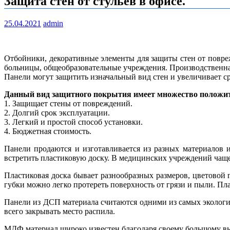
Защита стен от стульев в офисе.
25.04.2021
admin
Отбойники, декоративные элементы для защиты стен от повре
больницы, общеобразовательные учреждения. Производственна
Панели могут защитить изначальный вид стен и увеличивает с
Данный вид защитного покрытия имеет множество положит
1. Защищает стены от повреждений.
2. Долгий срок эксплуатации.
3. Легкий и простой способ установки.
4. Бюджетная стоимость.
Панели продаются и изготавливается из разных материалов 
встретить пластиковую доску. В медицинских учреждений чаще
Пластиковая доска бывает разнообразных размеров, цветовой 
губки можно легко протереть поверхность от грязи и пыли. П
Панели из ДСП материала считаются одними из самых экологи
всего закрывать место распила.
МДФ материал широко известен благодаря своему большому вы