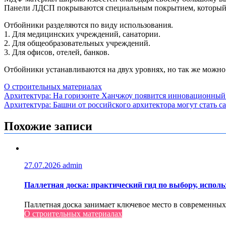
Панели ЛДСП покрываются специальным покрытием, который з
Отбойники разделяются по виду использования.
1. Для медицинских учреждений, санатории.
2. Для общеобразовательных учреждений.
3. Для офисов, отелей, банков.
Отбойники устанавливаются на двух уровнях, но так же можно
О строительных материалах
Навигация
Архитектура: На горизонте Ханчжоу появится инновационный 
Архитектура: Башни от российского архитектора могут стать
по
записям
Похожие записи
27.07.2026
admin
Паллетная доска: практический гид по выбору, испол
Паллетная доска занимает ключевое место в современных
О строительных материалах