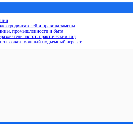
нции
лектродвигателей и правила замены
ицины, промышленности и быта
разователь частот: практический гид
использовать мощный подъемный агрегат