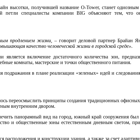
изайн высотки, получившей название O-Tower, станет одиозным
ой петли специалисты компании BIG объясняют тем, что 
ным продлением жизни,
– говорит деловой партнер Брайан Я
вышающая качество человеческой жизни в городской среде»
.
и является включение достаточного количества зон, предназ
ебные комнаты, мастерские и точки общественного питания.
ля подражания в плане реализации «зеленых» идей и следовани
алось переосмыслить принципы создания традиционных офисных
ртным внутренним двором.
ечить панорамный вид на город, южный край сооружения был м
нство и общественные зоны естественным дневным светом, при 
 расположения и конструкции здания, а также за счет адапти