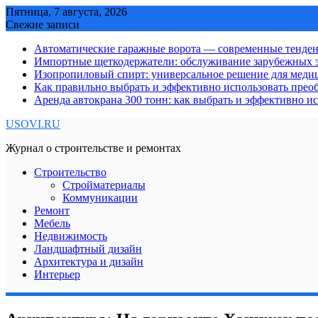
Skip
Пятница, 7 августа, 2026
to
Свежие записи
content
Автоматические гаражные ворота — современные тенде
Импортные щеткодержатели: обслуживание зарубежных э
Изопропиловый спирт: универсальное решение для мед
Как правильно выбрать и эффективно использовать преоб
Аренда автокрана 300 тонн: как выбрать и эффективно 
USOVI.RU
Журнал о строительстве и ремонтах
Строительство
Стройматериалы
Коммуникации
Ремонт
Мебель
Недвижимость
Ландшафтный дизайн
Архитектура и дизайн
Интерьер