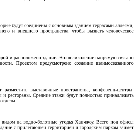
рые будут соединены с основным зданием террасами-аллеями,
его и внешнего пространства, чтобы вызвать человеческое
орой и расположено здание. Это великолепие напрямую связано
ности. Проектом предусмотрено создание взаимосвязанного
 разместить выставочные пространства, конференц-центры,
ы и рестораны. Средние этажи будут полностью принадлежать
 отделы.
 с видом на водно-болотные угодья Ханчжоу. Всего под офисы
е здание с прилегающей территорией и городским парком займет