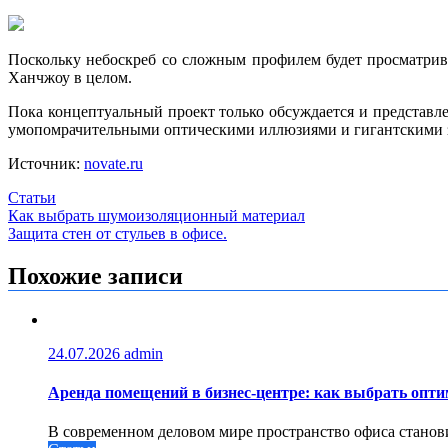
Поскольку небоскреб со сложным профилем будет просматрива
Ханчжоу в целом.
Пока концептуальный проект только обсуждается и представл
умопомрачительными оптическими иллюзиями и гигантскими 
Источник:
novate.ru
Статьи
Навигация
Как выбрать шумоизоляционный материал
Защита стен от стульев в офисе.
по
записям
Похожие записи
24.07.2026
admin
Аренда помещений в бизнес‑центре: как выбрать опт
В современном деловом мире пространство офиса станови