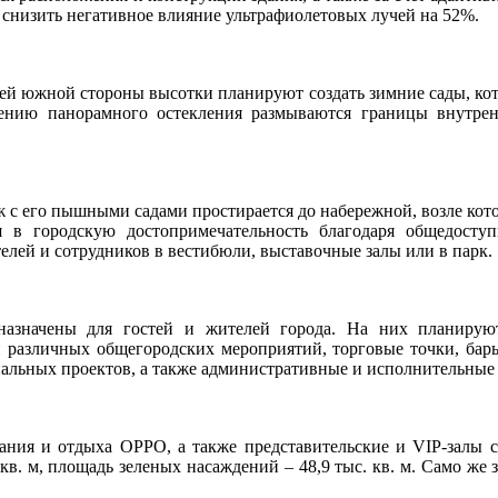
снизить негативное влияние ультрафиолетовых лучей на 52%.
 южной стороны высотки планируют создать зимние сады, кото
ению панорамного остекления размываются границы внутренн
аж с его пышными садами простирается до набережной, возле кот
в городскую достопримечательность благодаря общедоступ
телей и сотрудников в вестибюли, выставочные залы или в парк.
назначены для гостей и жителей города. На них планируют
 различных общегородских мероприятий, торговые точки, бар
иальных проектов, а также административные и исполнительные
итания и отдыха OPPO, а также представительские и VIP-залы
. кв. м, площадь зеленых насаждений – 48,9 тыс. кв. м. Само ж