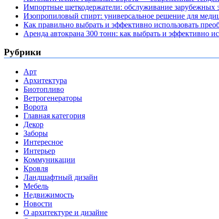
Импортные щеткодержатели: обслуживание зарубежных э
Изопропиловый спирт: универсальное решение для мед
Как правильно выбрать и эффективно использовать преоб
Аренда автокрана 300 тонн: как выбрать и эффективно 
Рубрики
Арт
Архитектура
Биотопливо
Ветрогенераторы
Ворота
Главная категория
Декор
Заборы
Интересное
Интерьер
Коммуникации
Кровля
Ландшафтный дизайн
Мебель
Недвижимость
Новости
О архитектуре и дизайне