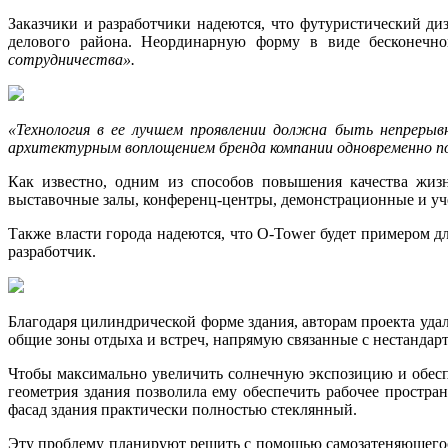
Заказчики и разработчики надеются, что футуристический д
делового района. Неординарную форму в виде бесконечн
сотрудничества».
«Технология в ее лучшем проявлении должна быть непрерыв
архитектурным воплощением бренда компании одновременно по
Как известно, одним из способов повышения качества жизн
выставочные залы, конференц-центры, демонстрационные и уч
Также власти города надеются, что O-Tower будет примером д
разработчик.
Благодаря цилиндрической форме здания, авторам проекта уд
общие зоны отдыха и встреч, напрямую связанные с нестанда
Чтобы максимально увеличить солнечную экспозицию и обесп
геометрия здания позволила ему обеспечить рабочее простра
фасад здания практически полностью стеклянный.
Эту проблему планируют решить с помощью самозатеняющегося