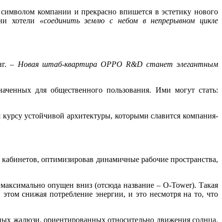
 символом компании и прекрасно впишется в эстетику нового
они хотели
«соединить землю с небом в непрерывном цикле
нг. –
Новая штаб-квартира OPPO R&D станет элегантным
наченных для общественного пользования. Ими могут стать:
я курсу устойчивой архитектуры, которыми славится компания-
 кабинетов, оптимизировав динамичные рабочие пространства,
аксимально опущен вниз (отсюда название – O-Tower). Такая
этом снижая потребление энергии, и это несмотря на то, что
вных жалюзи, ориентированных относительно движения солнца.