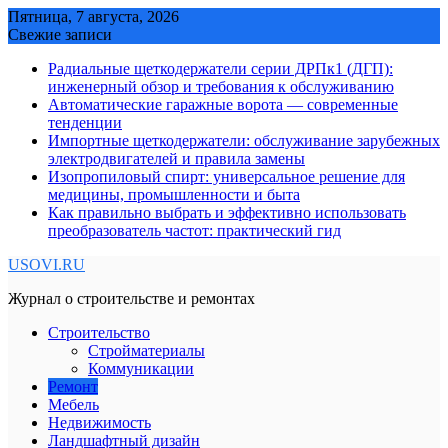
Skip
Пятница, 7 августа, 2026
to
Свежие записи
content
Радиальные щеткодержатели серии ДРПк1 (ДГП):
инженерный обзор и требования к обслуживанию
Автоматические гаражные ворота — современные
тенденции
Импортные щеткодержатели: обслуживание зарубежных
электродвигателей и правила замены
Изопропиловый спирт: универсальное решение для
медицины, промышленности и быта
Как правильно выбрать и эффективно использовать
преобразователь частот: практический гид
USOVI.RU
Журнал о строительстве и ремонтах
Строительство
Стройматериалы
Коммуникации
Ремонт
Мебель
Недвижимость
Ландшафтный дизайн