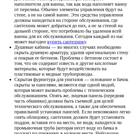
наполнители для ванны, так как вода наполняет ванну
от перелива. Обычно элементы управления будут на
стене, а не на самой ванне. Эти средства управления
должны находиться на стороне обслуживания, где
сантехник может добраться до них, а не за стеной на
дальней стороне, что потребовало бы удаления всей
ванны для их обслуживания. Сегодня каждый из нас
может выгодно
купить сантехнику
.
Душевые кабины — во многих случаях необходимо
скрыть душевую арматуру, удалив оригинальную стену
и покрыв ее бетоном. Проблема с бетоном состоит в
том, что он содержит известь и другие кислотные
материалы, которые будут воздействовать на
пластиковые и медные трубопроводы.
Скрытая фурнитура для унитазов — основание и бачок
скрыты за панелями, являются еще одной модой,
которая может вызвать проблемы с техническим
обслуживанием. Опять же, лицевая панель (передняя
часть обшивки) должна быть съемной для целей
технического обслуживания, а также для обеспечения
правильной установки панелей. Если невозможно легко
снять облицовку, сантехник должен будет установить
поддон, вставив его на место, не видя, находится ли
промывочная труба (которая несет воду из бачка в
поддон) по-прежнему в нужном месте. Небольшое