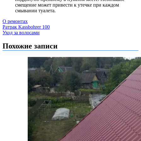
смещение может привести к утечке при каждом
смывании туалета.
О ремонтах
Навигация
Ратрак Kassbohrer 100
Уход за волосами
по
записям
Похожие записи