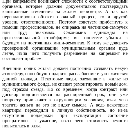
При капремонте возникают сложности с соответствующими
органами, которые должны документально подтверждать
капитальные изменения на жилом периметре. А так как
перепланировка объекта сложный процесс, то и другой
уровень ответственности. Поэтому советуем прибегнуть к
помощи профессионалов, не опираясь на частников-самоучек
или труд знакомых. Сэкономив единожды на
профессиональной стройфирме, вы понесете убытки в
будущем на постоянных мини-ремонтах. К тому же доверять
проверенной организации муниципальным органам куда
легче, из-за чего получить разрешение на капремонт не
составляет проблем.
Внешний облик жилья должен постоянно создавать некую
атмосферу, способную подарить расслабление и уют жителям
данной площади. Некоторые люди, заехавшие в жилье из
муниципального фонда, не спешат ремонтировать новый дом,
под страхом съезда. Но со временем, когда контракт или
договор подписывается на расширенный срок, они уже
попросту привыкают к окружающим условиям, из-за чего
тратить деньги на это не видят смысла. А ведь некоторые
квартиры переходили в личную собственность, но из-за
отсутствия поддержки при эксплуатации состояние
превратилось в ужасное, из-за чего стоимость ремонта
повысилась в разы.