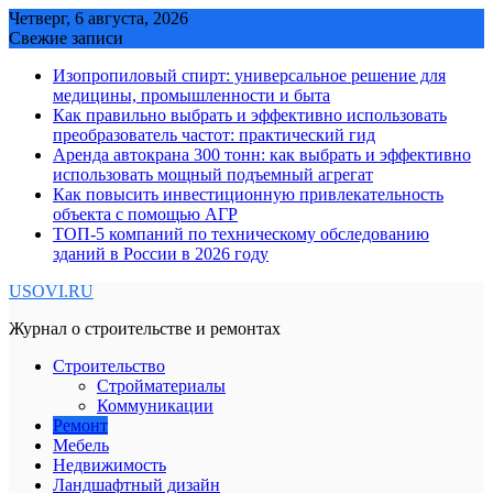
Skip
Четверг, 6 августа, 2026
to
Свежие записи
content
Изопропиловый спирт: универсальное решение для
медицины, промышленности и быта
Как правильно выбрать и эффективно использовать
преобразователь частот: практический гид
Аренда автокрана 300 тонн: как выбрать и эффективно
использовать мощный подъемный агрегат
Как повысить инвестиционную привлекательность
объекта с помощью АГР
ТОП-5 компаний по техническому обследованию
зданий в России в 2026 году
USOVI.RU
Журнал о строительстве и ремонтах
Строительство
Стройматериалы
Коммуникации
Ремонт
Мебель
Недвижимость
Ландшафтный дизайн