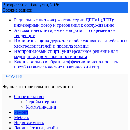
Skip
Воскресенье, 9 августа, 2026
to
Свежие записи
content
Радиальные щеткодержатели серии ДРПк1 (ДГП):
инженерный обзор и требования к обслуживанию
Автоматические гаражные ворота — современные
тенденции
Импортные щеткодержатели: обслуживание зарубежных
электродвигателей и правила замены
Изопропиловый спирт: универсальное решение для
медицины, промышленности и быта
Как правильно выбрать и эффективно использовать
преобразователь частот: практический гид
USOVI.RU
Журнал о строительстве и ремонтах
Строительство
Стройматериалы
Коммуникации
Ремонт
Мебель
Недвижимость
Ландшафтный дизайн