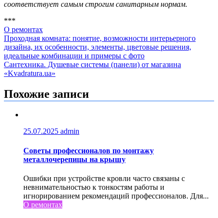
соответствует самым строгим санитарным нормам.
***
О ремонтах
Навигация
Проходная комната: понятие, возможности интерьерного
дизайна, их особенности, элементы, цветовые решения,
по
идеальные комбинации и примеры с фото
записям
Сантехника. Душевые системы (панели) от магазина
«Kvadratura.ua»
Похожие записи
25.07.2025
admin
Советы профессионалов по монтажу
металлочерепицы на крышу
Ошибки при устройстве кровли часто связаны с
невнимательностью к тонкостям работы и
игнорированием рекомендаций профессионалов. Для...
О ремонтах