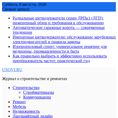
Skip
Суббота, 8 августа, 2026
to
Свежие записи
content
Радиальные щеткодержатели серии ДРПк1 (ДГП):
инженерный обзор и требования к обслуживанию
Автоматические гаражные ворота — современные
тенденции
Импортные щеткодержатели: обслуживание зарубежных
электродвигателей и правила замены
Изопропиловый спирт: универсальное решение для
медицины, промышленности и быта
Как правильно выбрать и эффективно использовать
преобразователь частот: практический гид
USOVI.RU
Журнал о строительстве и ремонтах
Строительство
Стройматериалы
Коммуникации
Ремонт
Мебель
Недвижимость
Ландшафтный дизайн