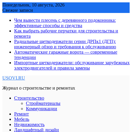
Skip
Понедельник, 10 августа, 2026
to
Свежие записи
content
Чем вывести плесень с деревянного подоконника:
эффективные способы и средства
Как выбрать рабочие перчатки для строительства и
ремонта
Радиальные щеткодержатели серии ДРПк1 (ДГП):
инженерный обзор и требования к обслуживанию
Автоматические гаражные ворота — современные
тенденции
Импортные щеткодержатели: обслуживание зарубежных
электродвигателей и правила замены
USOVI.RU
Журнал о строительстве и ремонтах
Строительство
Стройматериалы
Коммуникации
Ремонт
Мебель
Недвижимость
Ландшафтный дизайн