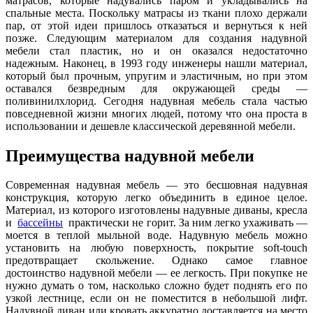
матрасов, которые надувались паром и укладывались на
спальные места. Поскольку матрасы из ткани плохо держали
пар, от этой идеи пришлось отказаться и вернуться к ней
позже. Следующим материалом для создания надувной
мебели стал пластик, но и он оказался недостаточно
надежным. Наконец, в 1993 году инженеры нашли материал,
который был прочным, упругим и эластичным, но при этом
оставался безвредным для окружающей среды —
поливинилхлорид. Сегодня надувная мебель стала частью
повседневной жизни многих людей, потому что она проста в
использовании и дешевле классической деревянной мебели.
Преимущества надувной мебели
Современная надувная мебель — это бесшовная надувная
конструкция, которую легко объединить в единое целое.
Материал, из которого изготовлены надувные диваны, кресла
и
бассейны
практически не горит. За ним легко ухаживать —
моется в теплой мыльной воде. Надувную мебель можно
установить на любую поверхность, покрытие soft-touch
предотвращает скольжение. Однако самое главное
достоинство надувной мебели — ее легкость. При покупке не
нужно думать о том, насколько сложно будет поднять его по
узкой лестнице, если он не поместится в небольшой лифт.
Надувной диван или кровать аккуратно доставляется на место