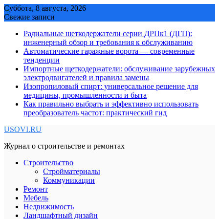
Skip
Суббота, 8 августа, 2026
to
Свежие записи
content
Радиальные щеткодержатели серии ДРПк1 (ДГП):
инженерный обзор и требования к обслуживанию
Автоматические гаражные ворота — современные
тенденции
Импортные щеткодержатели: обслуживание зарубежных
электродвигателей и правила замены
Изопропиловый спирт: универсальное решение для
медицины, промышленности и быта
Как правильно выбрать и эффективно использовать
преобразователь частот: практический гид
USOVI.RU
Журнал о строительстве и ремонтах
Строительство
Стройматериалы
Коммуникации
Ремонт
Мебель
Недвижимость
Ландшафтный дизайн