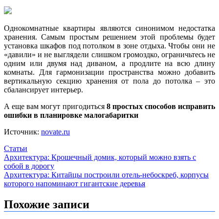
Однокомнатные квартиры являются синонимом недостатка
хранения. Самым простым решением этой проблемы будет
установка шкафов под потолком в зоне отдыха. Чтобы они не
«давили» и не выглядели слишком громоздко, ограничьтесь не
одним или двумя над диваном, а продлите на всю длину
комнаты. Для гармонизации пространства можно добавить
вертикальную секцию хранения от пола до потолка – это
сбалансирует интерьер.
А еще вам могут пригодиться
8 простых способов исправить
ошибки в планировке малогабаритки
Источник:
novate.ru
Статьи
Навигация
Архитектура: Крошечный домик, который можно взять с
собой в дорогу
по
Архитектура: Китайцы построили отель-небоскреб, корпусы
записям
которого напоминают гигантские деревья
Похожие записи