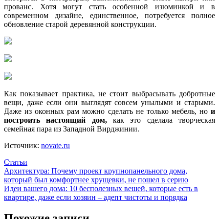
прованс. Хотя могут стать особенной изюминкой и в
современном дизайне, единственное, потребуется полное
обновление старой деревянной конструкции.
Как показывает практика, не стоит выбрасывать добротные
вещи, даже если они выглядят совсем унылыми и старыми.
Даже из оконных рам можно сделать не только мебель, но
и
построить настоящий дом,
как это сделала творческая
семейная пара из Западной Вирджинии.
Источник:
novate.ru
Статьи
Навигация
Архитектура: Почему проект крупнопанельного дома,
который был комфортнее хрущевки, не пошел в серию
по
Идеи вашего дома: 10 бесполезных вещей, которые есть в
записям
квартире, даже если хозяин – адепт чистоты и порядка
Похожие записи