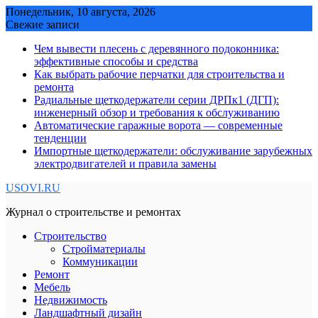
Skip
Понедельник, 10 августа, 2026
to
Свежие записи
content
Чем вывести плесень с деревянного подоконника:
эффективные способы и средства
Как выбрать рабочие перчатки для строительства и
ремонта
Радиальные щеткодержатели серии ДРПк1 (ДГП):
инженерный обзор и требования к обслуживанию
Автоматические гаражные ворота — современные
тенденции
Импортные щеткодержатели: обслуживание зарубежных
электродвигателей и правила замены
USOVI.RU
Журнал о строительстве и ремонтах
Строительство
Стройматериалы
Коммуникации
Ремонт
Мебель
Недвижимость
Ландшафтный дизайн