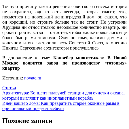
Точную причину такого решения советского генсека история
не сохранила, однако есть легенда, которая гласит, что,
посмотрев на новенький ленинградский дом, он сказал, что
он хороший, но строить больше так не стоит. Не устроили
Хрущева ни относительно небольшое количество квартир, ни
сроки строительства — он хотел, чтобы жилье появлялось еще
более быстрыми темпами. Судя по тому, какими домами в
конечном итоге застроили весь Советский Союз, к мнению
Никиты Сергеевича архитекторы прислушались.
В дополнение к теме:
Конвейер многоэтажек: В Новой
Москве появится завод по производству «готовых»
квартир
Источник:
novate.ru
Статьи
Навигация
Архитектура: Концепт плавучей станции для очистки океана,
который выглядит как инопланетный корабль
по
Идеи вашего дома: Как превратить старые оконные рамы в
записям
оригинальный предмет мебели
Похожие записи