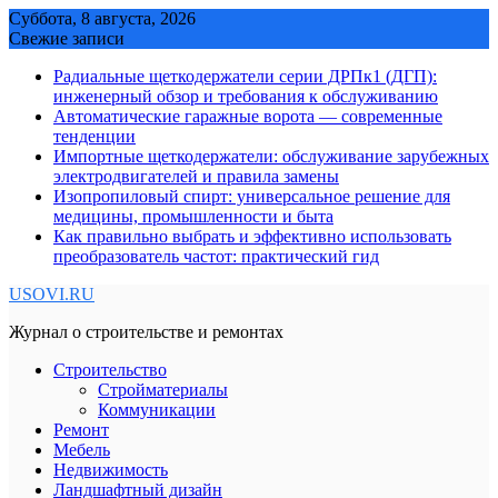
Skip
Суббота, 8 августа, 2026
to
Свежие записи
content
Радиальные щеткодержатели серии ДРПк1 (ДГП):
инженерный обзор и требования к обслуживанию
Автоматические гаражные ворота — современные
тенденции
Импортные щеткодержатели: обслуживание зарубежных
электродвигателей и правила замены
Изопропиловый спирт: универсальное решение для
медицины, промышленности и быта
Как правильно выбрать и эффективно использовать
преобразователь частот: практический гид
USOVI.RU
Журнал о строительстве и ремонтах
Строительство
Стройматериалы
Коммуникации
Ремонт
Мебель
Недвижимость
Ландшафтный дизайн