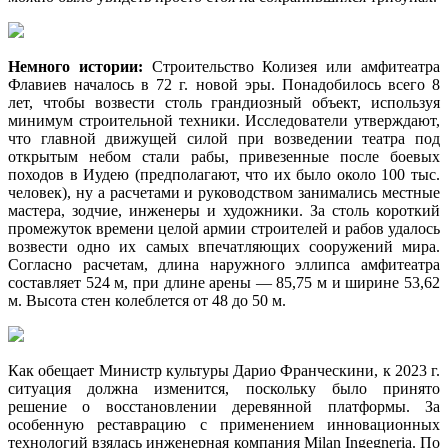
Немного истории:
Строительство Колизея или амфитеатра
Флавиев началось в 72 г. новой эры. Понадобилось всего 8
лет, чтобы возвести столь грандиозный объект, используя
минимум строительной техники. Исследователи утверждают,
что главной движущей силой при возведении театра под
открытым небом стали рабы, привезенные после боевых
походов в Иудею (предполагают, что их было около 100 тыс.
человек), ну а расчетами и руководством занимались местные
мастера, зодчие, инженеры и художники. За столь короткий
промежуток времени целой армии строителей и рабов удалось
возвести одно их самых впечатляющих сооружений мира.
Согласно расчетам, длина наружного эллипса амфитеатра
составляет 524 м, при длине арены — 85,75 м и ширине 53,62
м. Высота стен колеблется от 48 до 50 м.
Как обещает Министр культуры Дарио Франческини, к 2023 г.
ситуация должна изменится, поскольку было принято
решение о восстановлении деревянной платформы. За
особенную реставрацию с применением инновационных
технологий взялась инженерная компания Milan Ingegneria. По