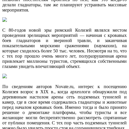
делали гладиаторы, там же планируют устраивать массовые
мероприятия.
С 80-годов новой эры римский Колизей являлся местом
проведения зрелищных мероприятий — начиная с кровавых
боев гладиаторов и звериной травли, и заканчивая
показательными морскими сражениями (наумахии), на
которые сходилось более 50 тыс. человек. Несмотря на то, что
с тех пор прошло очень много лет, полуразрушенная арена
привлекает миллионы туристов, стремящихся собственными
глазами увидеть впечатляющий объект.
По сведениям авторов Novate.ru, интерес к посещению
Колизея возрос в XIX в., когда археологи обнаружили под
деревянным настилом арены сеть подземных туннелей и
камер, где в свое время содержались гладиаторы и животные
перед началом кровавых боев. Именно тогда и было принято
решение о демонтаже платформы, чтобы туристы и все
желающие могли беспрепятственно рассмотреть спрятанные
от публики помещения. С тех пор часть подземных туннелей
можно было увидеть просто стоя на сохранившихся трибунах.