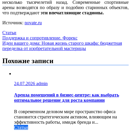
несколько тысячелетий назад. Современные спортивные
арены возводятся по образу и подобию старинных объектов,
что подтверждают
эти впечатляющие стадионы.
Источник:
novate.ru
Статьи
Навигация
Поддержка и сопротивление. Форекс
Идеи вашего дома: Новая жизнь старого шкафа: бюджетная
по
переделка от изобретательной мастерицы
записям
Похожие записи
24.07.2026
admin
Аренда помещений в бизнес‑центре: как выбрать
оптимальное решение для роста компании
В современном деловом мире пространство офиса
становится стратегическим активом, влияющим на
эффективность работы, имидж бренда и...
Статьи