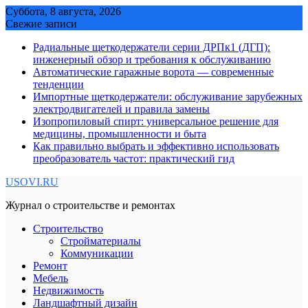
Skip
Суббота, 8 августа, 2026
to
Свежие записи
content
Радиальные щеткодержатели серии ДРПк1 (ДГП):
инженерный обзор и требования к обслуживанию
Автоматические гаражные ворота — современные
тенденции
Импортные щеткодержатели: обслуживание зарубежных
электродвигателей и правила замены
Изопропиловый спирт: универсальное решение для
медицины, промышленности и быта
Как правильно выбрать и эффективно использовать
преобразователь частот: практический гид
USOVI.RU
Журнал о строительстве и ремонтах
Строительство
Стройматериалы
Коммуникации
Ремонт
Мебель
Недвижимость
Ландшафтный дизайн