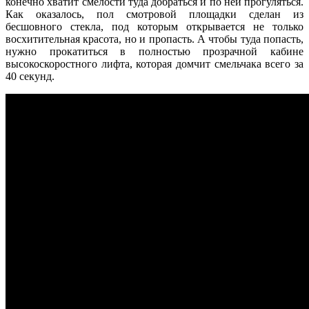
конечно хватит смелости туда добраться и по ней прогуляться.
Как оказалось, пол смотровой площадки сделан из
бесшовного стекла, под которым открывается не только
восхитительная красота, но и пропасть. А чтобы туда попасть,
нужно прокатиться в полностью прозрачной кабине
высокоскоростного лифта, которая домчит смельчака всего за
40 секунд.