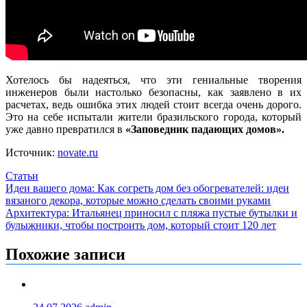
Хотелось бы надеяться, что эти гениальные творения
инженеров были настолько безопасны, как заявлено в их
расчетах, ведь ошибка этих людей стоит всегда очень дорого.
Это на себе испытали жители бразильского города, который
уже давно превратился в
«Заповедник падающих домов».
Источник:
novate.ru
Статьи
Навигация
Идеи вашего дома: Как согреть дом без обогревателей: идеи
вязаного декора, которые можно сделать своими руками
по
Архитектура: Итальянец приносил с пляжа пустые бутылки и
записям
булыжники, чтобы построить дом, который стоит 120 лет
Похожие записи