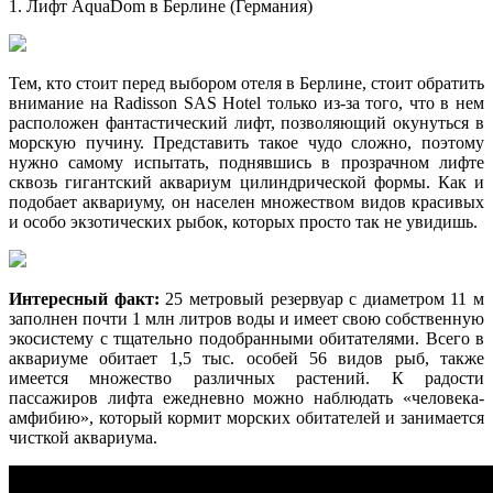
1. Лифт AquaDom в Берлине (Германия)
Тем, кто стоит перед выбором отеля в Берлине, стоит обратить
внимание на Radisson SAS Hotel только из-за того, что в нем
расположен фантастический лифт, позволяющий окунуться в
морскую пучину. Представить такое чудо сложно, поэтому
нужно самому испытать, поднявшись в прозрачном лифте
сквозь гигантский аквариум цилиндрической формы. Как и
подобает аквариуму, он населен множеством видов красивых
и особо экзотических рыбок, которых просто так не увидишь.
Интересный факт:
25 метровый резервуар с диаметром 11 м
заполнен почти 1 млн литров воды и имеет свою собственную
экосистему с тщательно подобранными обитателями. Всего в
аквариуме обитает 1,5 тыс. особей 56 видов рыб, также
имеется множество различных растений. К радости
пассажиров лифта ежедневно можно наблюдать «человека-
амфибию», который кормит морских обитателей и занимается
чисткой аквариума.