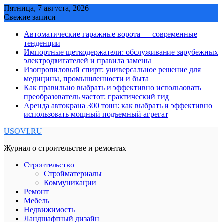
Skip
Пятница, 7 августа, 2026
to
Свежие записи
content
Автоматические гаражные ворота — современные
тенденции
Импортные щеткодержатели: обслуживание зарубежных
электродвигателей и правила замены
Изопропиловый спирт: универсальное решение для
медицины, промышленности и быта
Как правильно выбрать и эффективно использовать
преобразователь частот: практический гид
Аренда автокрана 300 тонн: как выбрать и эффективно
использовать мощный подъемный агрегат
USOVI.RU
Журнал о строительстве и ремонтах
Строительство
Стройматериалы
Коммуникации
Ремонт
Мебель
Недвижимость
Ландшафтный дизайн