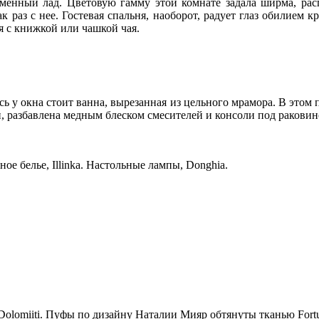
менный лад. Цветовую гамму этой комнате задала ширма, ра
раз с нее. Гостевая спальня, наоборот, радует глаз обилием кр
я с книжкой или чашкой чая.
есь у окна стоит ванна, вырезанная из цельного мрамора. В этом
и, разбавлена медным блеском смесителей и консоли под раковин
ое белье, Illinka. Настольные лампы, Donghia.
 Dolomiiti. Пуфы по дизайну Наталии Мияр обтянуты тканью Fort