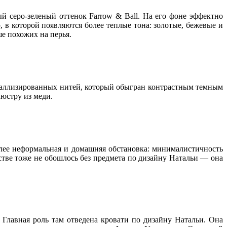
 серо-зеленый оттенок Farrow & Ball. На его фоне эффектно
 в которой появляются более теплые тона: золотые, бежевые и
ше похожих на перья.
металлизированных нитей, который обыгран контрастным темным
люстру из меди.
более неформальная и домашняя обстановка: минималистичность
тве тоже не обошлось без предмета по дизайну Натальи — она
 Главная роль там отведена кровати по дизайну Натальи. Она