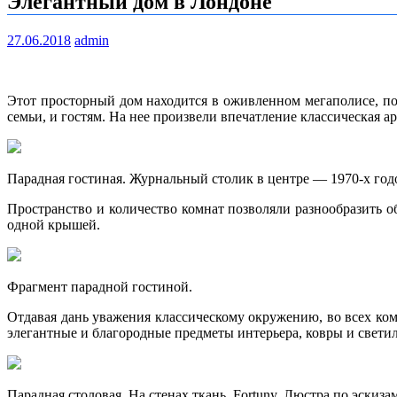
Элегантный дом в Лондоне
27.06.2018
admin
Этот просторный дом находится в оживленном мегаполисе, по
семьи, и гостям. На нее произвели впечатление классическая
Парадная гостиная. Журнальный столик в центре — 1970-х годов
Пространство и количество комнат позволяли разнообразить о
одной крышей.
Фрагмент парадной гостиной.
Отдавая дань уважения классическому окружению, во всех ко
элегантные и благородные предметы интерьера, ковры и свети
Парадная столовая. На стенах ткань, Fortuny. Люстра по эскиза