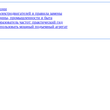
нции
лектродвигателей и правила замены
ицины, промышленности и быта
разователь частот: практический гид
использовать мощный подъемный агрегат