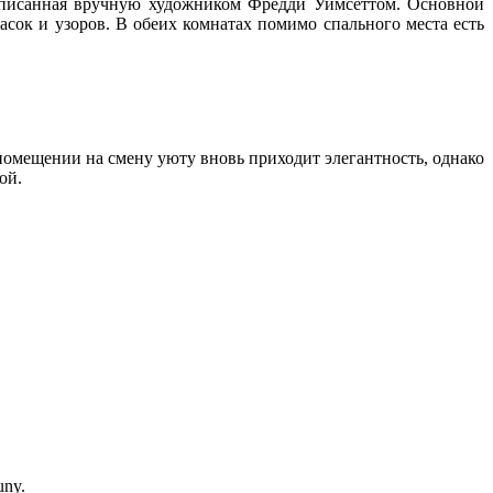
списанная вручную художником Фредди Уимсеттом. Основной
асок и узоров. В обеих комнатах помимо спального места есть
 помещении на смену уюту вновь приходит элегантность, однако
ой.
uny.