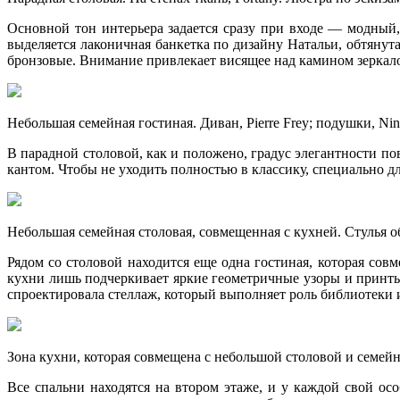
Основной тон интерьера задается сразу при входе — модный
выделяется лаконичная банкетка по дизайну Натальи, обтянут
бронзовые. Внимание привлекает висящее над камином зеркало,
Небольшая семейная гостиная. Диван, Pierre Frey; подушки, Nin
В парадной столовой, как и положено, градус элегантности п
кантом. Чтобы не уходить полностью в классику, специально 
Небольшая семейная столовая, совмещенная с кухней. Стулья о
Рядом со столовой находится еще одна гостиная, которая сов
кухни лишь подчеркивает яркие геометричные узоры и принты
спроектировала стеллаж, который выполняет роль библиотеки и
Зона кухни, которая совмещена с небольшой столовой и семей
Все спальни находятся на втором этаже, и у каждой свой ос