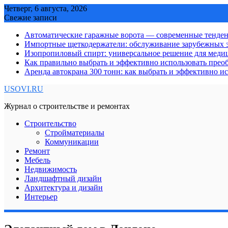
Skip
Четверг, 6 августа, 2026
to
Свежие записи
content
Автоматические гаражные ворота — современные тенде
Импортные щеткодержатели: обслуживание зарубежных э
Изопропиловый спирт: универсальное решение для мед
Как правильно выбрать и эффективно использовать преоб
Аренда автокрана 300 тонн: как выбрать и эффективно 
USOVI.RU
Журнал о строительстве и ремонтах
Строительство
Стройматериалы
Коммуникации
Ремонт
Мебель
Недвижимость
Ландшафтный дизайн
Архитектура и дизайн
Интерьер