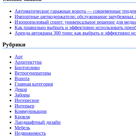
Автоматические гаражные ворота — современные тенде
Импортные щеткодержатели: обслуживание зарубежных э
Изопропиловый спирт: универсальное решение для мед
Как правильно выбрать и эффективно использовать преоб
Аренда автокрана 300 тонн: как выбрать и эффективно 
Рубрики
Арт
Архитектура
Биотопливо
Ветрогенераторы
Ворота
Главная категория
Декор
Заборы
Интересное
Интерьер
Коммуникации
Кровля
Ландшафтный дизайн
Мебель
Недвижимость