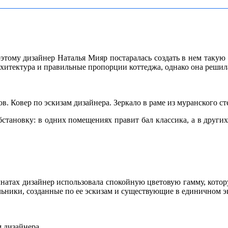
этому дизайнер Наталья Мияр постаралась создать в нем такую 
 архитектура и правильные пропорции
коттеджа, однако она решил
. Ковер по эскизам дизайнера. Зеркало в раме из муранского ст
бстановку: в одних помещениях правит бал классика, а в друг
мнатах дизайнер использовала спокойную цветовую гамму, котор
льники, созданные по ее эскизам и существующие в единичном э
м дизайнера.