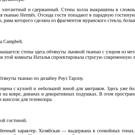
, элегантный и сдержанный. Стены холла выкрашены в сложный
ая тканью Hermès. Отсюда гости попадают в парадную гостиную,
 рама которого сделана из фрагментов муранского стекла, боль
a Campbell.
овышается: стены здесь обтянуты льняной тканью c узором из 
для этой комнаты Наталья спроектировала строгую современную 
бтянуты тканью по дизайну Роуз Тарлоу.
мещена с кухней и небольшой зоной для завтраков. Здесь уже 
 на ковре, диванах и декоративных подушках. В этом пространс
 консоли для телевизора.
ной гостиной.
обенный характер. Хозяйская — выдержана в спокойных тонах.