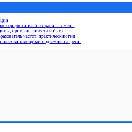
нции
лектродвигателей и правила замены
ицины, промышленности и быта
разователь частот: практический гид
использовать мощный подъемный агрегат