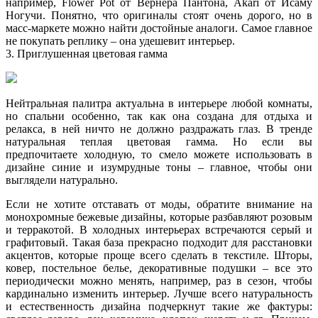
например, Flower Pot от Вернера Пантона, Akari от Исаму
Ногучи. Понятно, что оригиналы стоят очень дорого, но в
масс-маркете можно найти достойные аналоги. Самое главное
не покупать реплику – она удешевит интерьер.
3. Приглушенная цветовая гамма
Нейтральная палитра актуальна в интерьере любой комнаты,
но спальни особенно, так как она создана для отдыха и
релакса, в ней ничто не должно раздражать глаз. В тренде
натуральная теплая цветовая гамма. Но если вы
предпочитаете холодную, то смело можете использовать в
дизайне синие и изумрудные тоны – главное, чтобы они
выглядели натурально.
Если не хотите отставать от моды, обратите внимание на
монохромные бежевые дизайны, которые разбавляют розовым
и терракотой. В холодных интерьерах встречаются серый и
графитовый. Такая база прекрасно подходит для расстановки
акцентов, которые проще всего сделать в текстиле. Шторы,
ковер, постельное белье, декоративные подушки – все это
периодически можно менять, например, раз в сезон, чтобы
кардинально изменить интерьер. Лучше всего натуральность
и естественность дизайна подчеркнут такие же фактуры: