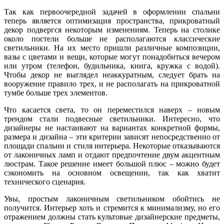
Так как первоочередной задачей в оформлении спальни
теперь является оптимизация пространства, прикроватный
декор подвергся некоторым изменениям. Теперь на столике
около постели больше не располагаются классические
светильники. На их место пришли различные композиции,
вазы с цветами и вещи, которые могут понадобиться вечером
или утром (телефон, будильника, книга, кружка с водой).
Чтобы декор не выглядел неаккуратным, следует брать на
вооружение правило трех, и не располагать на прикроватной
тумбе больше трех элементов.
Что касается света, то он переместился наверх – новым
трендом стали подвесные светильники. Интересно, что
дизайнеры не настаивают на вариантах конкретной формы,
размера и дизайна – эти критерии зависят непосредственно от
площади спальни и стиля интерьера. Некоторые отказываются
от лаконичных ламп и отдают предпочтение двум акцентным
люстрам. Такое решение имеет большой плюс – можно будет
сэкономить на основном освещении, так как хватит
технического сценария.
Увы, простым лаконичным светильником обойтись не
получится. Интерьер хоть и стремится к минимализму, но его
отражением должны стать культовые дизайнерские предметы,