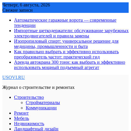
Skip
Четверг, 6 августа, 2026
to
Свежие записи
content
Автоматические гаражные ворота — современные
тенденции
Импортные щеткодержатели: обслуживание зарубежных
электродвигателей и правила замены
Изопропиловый спирт: универсальное решение для
медицины, промышленности и быта
Как правильно выбрать и эффективно использовать
преобразователь частот: практический гид
Аренда автокрана 300 тонн: как выбрать и эффективно
использовать мощный подъемный агрегат
USOVI.RU
Журнал о строительстве и ремонтах
Строительство
Стройматериалы
Коммуникации
Ремонт
Мебель
Недвижимость
Ландшафтный дизайн