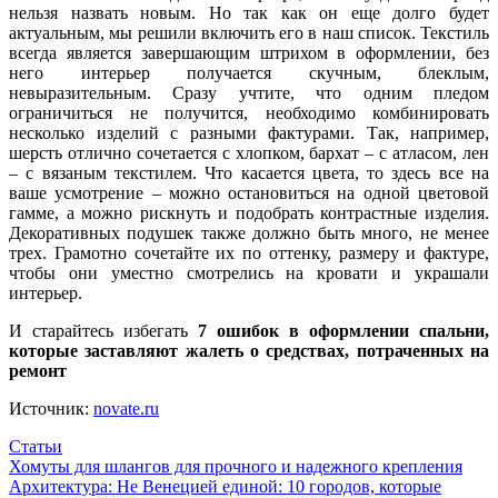
нельзя назвать новым. Но так как он еще долго будет
актуальным, мы решили включить его в наш список. Текстиль
всегда является завершающим штрихом в оформлении, без
него интерьер получается скучным, блеклым,
невыразительным. Сразу учтите, что одним пледом
ограничиться не получится, необходимо комбинировать
несколько изделий с разными фактурами. Так, например,
шерсть отлично сочетается с хлопком, бархат – с атласом, лен
– с вязаным текстилем. Что касается цвета, то здесь все на
ваше усмотрение – можно остановиться на одной цветовой
гамме, а можно рискнуть и подобрать контрастные изделия.
Декоративных подушек также должно быть много, не менее
трех. Грамотно сочетайте их по оттенку, размеру и фактуре,
чтобы они уместно смотрелись на кровати и украшали
интерьер.
И старайтесь избегать
7 ошибок в оформлении спальни,
которые заставляют жалеть о средствах, потраченных на
ремонт
Источник:
novate.ru
Статьи
Навигация
Хомуты для шлангов для прочного и надежного крепления
Архитектура: Не Венецией единой: 10 городов, которые