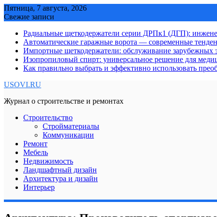
Skip
Пятница, 7 августа, 2026
to
Свежие записи
content
Радиальные щеткодержатели серии ДРПк1 (ДГП): инжене
Автоматические гаражные ворота — современные тенде
Импортные щеткодержатели: обслуживание зарубежных э
Изопропиловый спирт: универсальное решение для мед
Как правильно выбрать и эффективно использовать преоб
USOVI.RU
Журнал о строительстве и ремонтах
Строительство
Стройматериалы
Коммуникации
Ремонт
Мебель
Недвижимость
Ландшафтный дизайн
Архитектура и дизайн
Интерьер