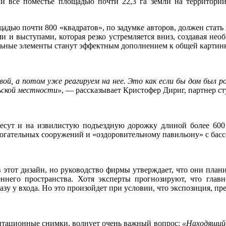
но и все поместье площадью почти 22,3 га земли на территор
дью почти 800 «квадратов», по задумке авторов, должен стать 
ми и выступами, которая резко устремляется вниз, создавая не
ольные элементы станут эффектным дополнением к общей картинк
рвой, а потом уже реагируем на нее. Это как если бы дом был 
ьской местности»
, — рассказывает Кристофер Дириг, партнер сту
ут и на извилистую подъездную дорожку длиной более 600 м
огательных сооружений и «оздоровительному павильону» с бассе
в этот дизайн, но руководство фирмы утверждает, что они план
ннего пространства. Хотя эксперты прогнозируют, что глав
зу у входа. Но это произойдет при условии, что экспозиция, пр
ентационные снимки, волнует очень важный вопрос:
«Находящийс