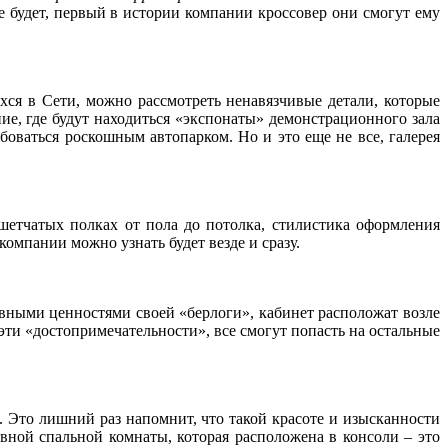
е будет, первый в истории компании кроссовер они смогут ему
ся в Сети, можно рассмотреть ненавязчивые детали, которые
е, где будут находиться «экспонаты» демонстрационного зала
боваться роскошным автопарком. Но и это еще не все, галерея
шетчатых полках от пола до потолка, стилистика оформления
компании можно узнать будет везде и сразу.
вными ценностями своей «берлоги», кабинет расположат возле
эти «достопримечательности», все смогут попасть на остальные
 Это лишний раз напомнит, что такой красоте и изысканности
ной спальной комнаты, которая расположена в консоли – это