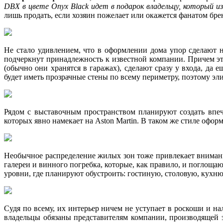
DBX в цвете Onyx Black идет в подарок владельцу, который и
лишь продать, если хозяин пожелает или окажется фанатом бре
Не стало удивлением, что в оформлении дома упор сделают 
подчеркнут принадлежность к известной компании. Причем эт
(обычно они хранятся в гаражах), сделают сразу у входа, да
будет иметь прозрачные стены по всему периметру, поэтому эли
Рядом с выставочным пространством планируют создать впеч
которых явно намекает на Aston Martin. В таком же стиле оформ
Необычное распределение жилых зон тоже привлекает внимани
галереи и винного погребка, которые, как правило, и поглоща
уровни, где планируют обустроить: гостиную, столовую, кухню
Судя по всему, их интерьер ничем не уступает в роскоши и 
владельцы обязаны представителям компании, производящей 