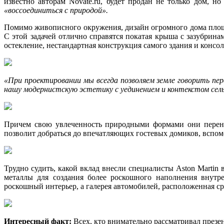
известно авторам Novate.ru, будет продан не только дом, 
«воссоединиться с природой».
Помимо живописного окружения, дизайн огромного дома площа
С этой задачей отлично справятся покатая крыша с зазубрина
остекление, нестандартная конструкция самого здания и конс
«При проектировании мы всегда позволяем земле говорить пе
нашу модернистскую эстетику с уединением и контекстом сел
Причем свою увлеченность природными формами они перенес
позволит добраться до впечатляющих гостевых домиков, вспом
Трудно судить, какой вклад внесли специалисты Aston Martin 
металлы для создания более роскошного наполнения внутре
роскошный интерьер, а галерея автомобилей, расположенная сра
Интересный факт:
Всех, кто внимательно рассматривал през