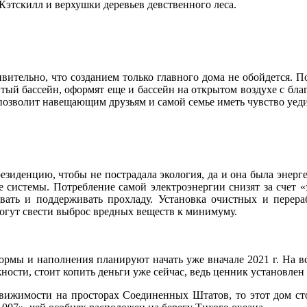
Кэтскилл и верхушки деревьев девственного леса.
ительно, что созданием только главного дома не обойдется. П
ый бассейн, оформят еще и бассейн на открытом воздухе с благо
 позволит навещающим друзьям и самой семье иметь чувство уеди
ть резиденцию, чтобы не пострадала экология, да и она была эн
 системы. Потребление самой электроэнергии снизят за счет «
давать и поддерживать прохладу. Установка очистных и перер
гут свести выброс вредных веществ к минимуму.
ормы и наполнения планируют начать уже вначале 2021 г. На в
ти, стоит копить деньги уже сейчас, ведь ценник установлен
движимости на просторах Соединенных Штатов, то этот дом с