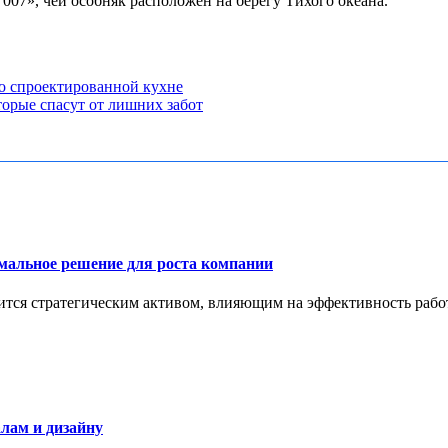
007», чей особняк расположен на берегу Тихого океана.
но спроектированной кухне
торые спасут от лишних забот
имальное решение для роста компании
тся стратегическим активом, влияющим на эффективность работ
лам и дизайну