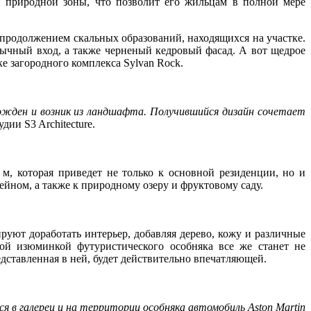
ии природной зоны, что позволит его жильцам в полной мере
продолжением скальных образований, находящихся на участке.
обычный вход, а также черненый кедровый фасад. А вот щедрое
е загородного комплекса Sylvan Rock.
рожден и возник из ландшафта. Получившийся дизайн сочетает
дии S3 Architecture.
, которая приведет не только к основной резиденции, но и
йном, а также к природному озеру и фруктовому саду.
ируют доработать интерьер, добавляя дерево, кожу и различные
ной изюминкой футуристического особняка все же станет не
едставленная в ней, будет действительно впечатляющей.
я в галереи и на территории особняка автомобиль Aston Martin