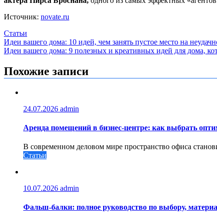
актера Пирса Броснана,
одного из самых эффектных «агентов 
Источник:
novate.ru
Статьи
Навигация
Идеи вашего дома: 10 идей, чем занять пустое место на неудач
Идеи вашего дома: 9 полезных и креативных идей для дома, ко
по
записям
Похожие записи
24.07.2026
admin
Аренда помещений в бизнес‑центре: как выбрать опт
В современном деловом мире пространство офиса станови
Статьи
10.07.2026
admin
Фальш-балки: полное руководство по выбору, материа