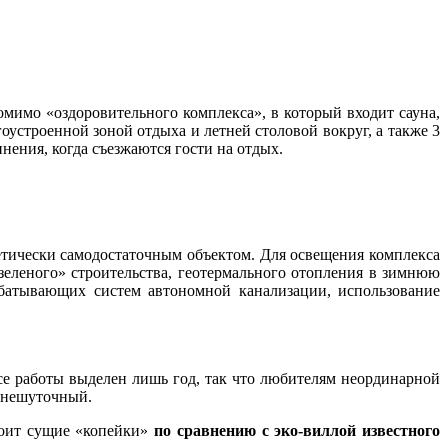
омимо «оздоровительного комплекса», в который входит сауна,
устроенной зоной отдыха и летней столовой вокруг, а также 3
нения, когда съезжаются гости на отдых.
ергетически самодостаточным объектом. Для освещения комплекса
зеленого» строительства, геотермального отопления в зимнюю
абатывающих систем автономной канализации, использование
се работы выделен лишь год, так что любителям неординарной
 нешуточный.
тоит сущие «копейки»
по сравнению с эко-виллой известного