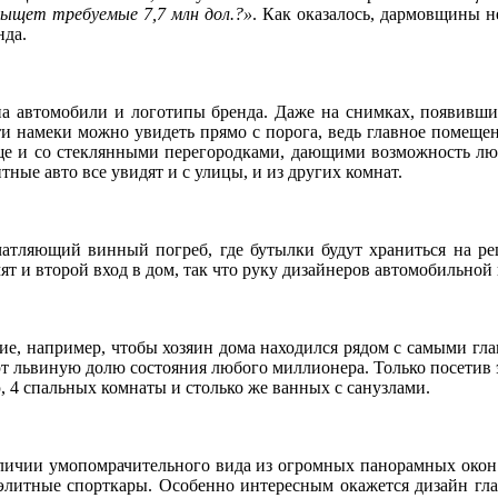
зыщет требуемые 7,7 млн дол.?»
. Как оказалось, дармовщины н
нда.
на автомобили и логотипы бренда. Даже на снимках, появивших
и намеки можно увидеть прямо с порога, ведь главное помещени
 еще и со стеклянными перегородками, дающими возможность лю
тные авто все увидят и с улицы, и из других комнат.
атляющий винный погреб, где бутылки будут храниться на ре
ят и второй вход в дом, так что руку дизайнеров автомобильной 
е, например, чтобы хозяин дома находился рядом с самыми гла
ют львиную долю состояния любого миллионера. Только посетив 
, 4 спальных комнаты и столько же ванных с санузлами.
наличии умопомрачительного вида из огромных панорамных окон.
элитные спорткары. Особенно интересным окажется дизайн глав