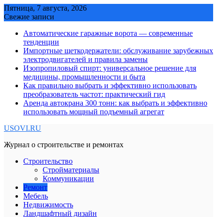
Skip
Пятница, 7 августа, 2026
to
Свежие записи
content
Автоматические гаражные ворота — современные
тенденции
Импортные щеткодержатели: обслуживание зарубежных
электродвигателей и правила замены
Изопропиловый спирт: универсальное решение для
медицины, промышленности и быта
Как правильно выбрать и эффективно использовать
преобразователь частот: практический гид
Аренда автокрана 300 тонн: как выбрать и эффективно
использовать мощный подъемный агрегат
USOVI.RU
Журнал о строительстве и ремонтах
Строительство
Стройматериалы
Коммуникации
Ремонт
Мебель
Недвижимость
Ландшафтный дизайн