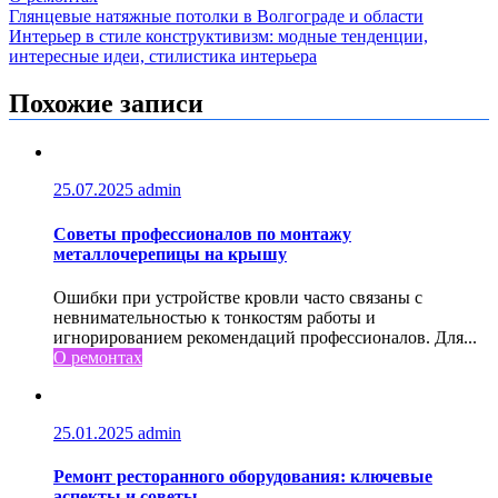
Навигация
Глянцевые натяжные потолки в Волгограде и области
Интерьер в стиле конструктивизм: модные тенденции,
по
интересные идеи, стилистика интерьера
записям
Похожие записи
25.07.2025
admin
Советы профессионалов по монтажу
металлочерепицы на крышу
Ошибки при устройстве кровли часто связаны с
невнимательностью к тонкостям работы и
игнорированием рекомендаций профессионалов. Для...
О ремонтах
25.01.2025
admin
Ремонт ресторанного оборудования: ключевые
аспекты и советы