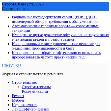
Skip
Суббота, 8 августа, 2026
to
Свежие записи
content
Радиальные щеткодержатели серии ДРПк1 (ДГП):
инженерный обзор и требования к обслуживанию
Автоматические гаражные ворота — современные
тенденции
Импортные щеткодержатели: обслуживание зарубежных
электродвигателей и правила замены
Изопропиловый спирт: универсальное решение для
медицины, промышленности и быта
Как правильно выбрать и эффективно использовать
преобразователь частот: практический гид
USOVI.RU
Журнал о строительстве и ремонтах
Строительство
Стройматериалы
Коммуникации
Ремонт
Мебель
Недвижимость
Ландшафтный дизайн