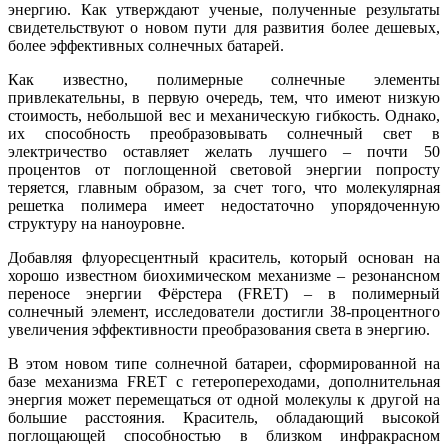
энергию. Как утверждают ученые, полученные результаты
свидетельствуют о новом пути для развития более дешевых,
более эффективных солнечных батарей.
Как известно, полимерные солнечные элементы
привлекательны, в первую очередь, тем, что имеют низкую
стоимость, небольшой вес и механическую гибкость. Однако,
их способность преобразовывать солнечный свет в
электричество оставляет желать лучшего – почти 50
процентов от поглощенной световой энергии попросту
теряется, главным образом, за счет того, что молекулярная
решетка полимера имеет недостаточно упорядоченную
структуру на наноуровне.
Добавляя флуоресцентный краситель, который основан на
хорошо известном биохимическом механизме – резонансном
переносе энергии Фёрстера (FRET) – в полимерный
солнечный элемент, исследователи достигли 38-процентного
увеличения эффективности преобразования света в энергию.
В этом новом типе солнечной батареи, сформированной на
базе механизма FRET с гетеропереходами, дополнительная
энергия может перемещаться от одной молекулы к другой на
большие расстояния. Краситель, обладающий высокой
поглощающей способностью в близком инфракрасном