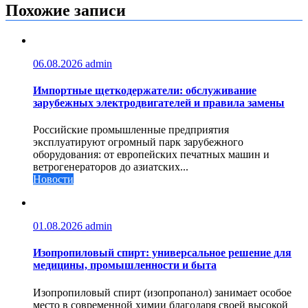
записям
Похожие записи
06.08.2026
admin
Импортные щеткодержатели: обслуживание
зарубежных электродвигателей и правила замены
Российские промышленные предприятия
эксплуатируют огромный парк зарубежного
оборудования: от европейских печатных машин и
ветрогенераторов до азиатских...
Новости
01.08.2026
admin
Изопропиловый спирт: универсальное решение для
медицины, промышленности и быта
Изопропиловый спирт (изопропанол) занимает особое
место в современной химии благодаря своей высокой