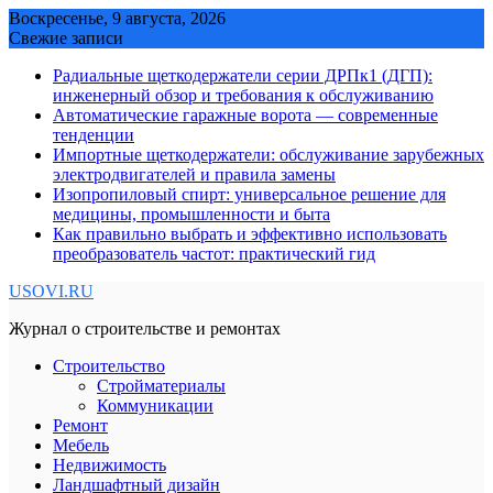
Skip
Воскресенье, 9 августа, 2026
to
Свежие записи
content
Радиальные щеткодержатели серии ДРПк1 (ДГП):
инженерный обзор и требования к обслуживанию
Автоматические гаражные ворота — современные
тенденции
Импортные щеткодержатели: обслуживание зарубежных
электродвигателей и правила замены
Изопропиловый спирт: универсальное решение для
медицины, промышленности и быта
Как правильно выбрать и эффективно использовать
преобразователь частот: практический гид
USOVI.RU
Журнал о строительстве и ремонтах
Строительство
Стройматериалы
Коммуникации
Ремонт
Мебель
Недвижимость
Ландшафтный дизайн