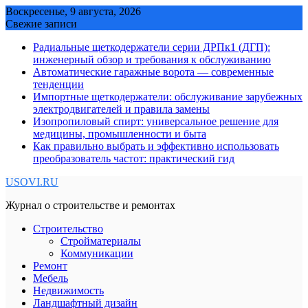
Skip
Воскресенье, 9 августа, 2026
to
Свежие записи
content
Радиальные щеткодержатели серии ДРПк1 (ДГП):
инженерный обзор и требования к обслуживанию
Автоматические гаражные ворота — современные
тенденции
Импортные щеткодержатели: обслуживание зарубежных
электродвигателей и правила замены
Изопропиловый спирт: универсальное решение для
медицины, промышленности и быта
Как правильно выбрать и эффективно использовать
преобразователь частот: практический гид
USOVI.RU
Журнал о строительстве и ремонтах
Строительство
Стройматериалы
Коммуникации
Ремонт
Мебель
Недвижимость
Ландшафтный дизайн