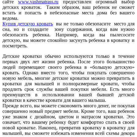
сайте
www.vashmatrass.ru
предоставлен огромный выбор
детских кроваток. Таким образом, ваш ребенок не сможет
встать и попасть в небезопасные места дома без вашего
ведома.
Купив детскую кровать
вы не только обезопасите место для
сна, но и создадите зону содержания, когда вам нужно
обезопасить ребенка. Например, когда вы пылесосите
детскую, вы можете спокойно засунуть ребенка в кроватку и
посмотреть.
Детские кроватки обычно используются только в течение
первых двух лет жизни ребенка. После этого большинство
людей перемещают своего ребенка в «большую детскую»
кровать. Однако вместо того, чтобы покупать совершенно
новую мебель, многие детские кроватки можно превратить в
кроватки для малышей и полноразмерные кровати, чтобы
продлить срок службы вашей покупки мебели. Есть много
преимуществ в использовании вашей бывшей детской
кроватки в качестве кровати для вашего малыша.
Прежде всего, вы можете
сэкономить
много
денег
,
не
покупая
совершенно новый предмет мебели. Кроме того, ваш ребенок
уже знаком с дизайном, цветом и матрасом кроватки. Это
означает, что вашему ребенку будет комфортно спать в своей
новой кроватке. Наконец, превратив кроватку в кроватку для
малышей, вы сможете избежать изменения всей схемы декора