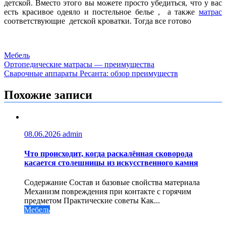
детской. Вместо этого вы можете просто убедиться, что у вас
есть красивое одеяло и постельное белье , а также
матрас
соответствующие детской кроватки. Тогда все готово
Мебель
Навигация
Ортопедические матрасы — преимущества
Сварочные аппараты Ресанта: обзор преимуществ
по
записям
Похожие записи
08.06.2026
admin
Что происходит, когда раскалённая сковорода
касается столешницы из искусственного камня
Содержание Состав и базовые свойства материала
Механизм повреждения при контакте с горячим
предметом Практические советы Как...
Мебель