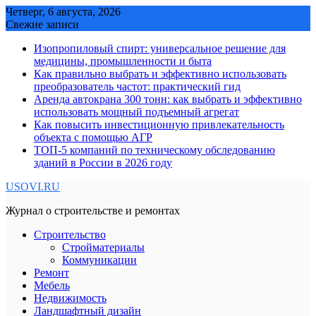
Skip
Четверг, 6 августа, 2026
to
Свежие записи
content
Изопропиловый спирт: универсальное решение для
медицины, промышленности и быта
Как правильно выбрать и эффективно использовать
преобразователь частот: практический гид
Аренда автокрана 300 тонн: как выбрать и эффективно
использовать мощный подъемный агрегат
Как повысить инвестиционную привлекательность
объекта с помощью АГР
ТОП-5 компаний по техническому обследованию
зданий в России в 2026 году
USOVI.RU
Журнал о строительстве и ремонтах
Строительство
Стройматериалы
Коммуникации
Ремонт
Мебель
Недвижимость
Ландшафтный дизайн