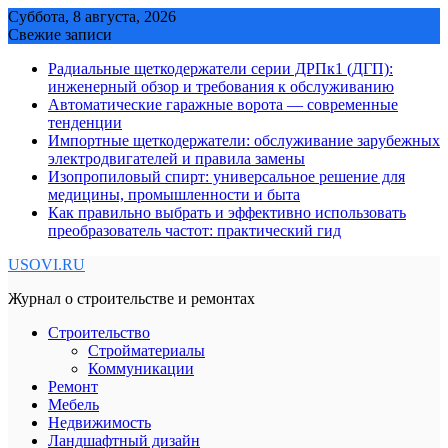
Skip
Суббота, 8 августа, 2026
to
Свежие записи
content
Радиальные щеткодержатели серии ДРПк1 (ДГП):
инженерный обзор и требования к обслуживанию
Автоматические гаражные ворота — современные
тенденции
Импортные щеткодержатели: обслуживание зарубежных
электродвигателей и правила замены
Изопропиловый спирт: универсальное решение для
медицины, промышленности и быта
Как правильно выбрать и эффективно использовать
преобразователь частот: практический гид
USOVI.RU
Журнал о строительстве и ремонтах
Строительство
Стройматериалы
Коммуникации
Ремонт
Мебель
Недвижимость
Ландшафтный дизайн