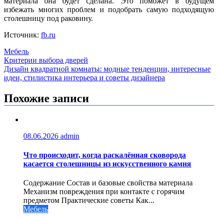
материала она будет сделана. Это поможет в будущем
избежать многих проблем и подобрать самую подходящую
столешницу под раковину.
Источник:
fb.ru
Мебель
Навигация
Критерии выбора дверей
Дизайн квадратной комнаты: модные тенденции, интересные
по
идеи, стилистика интерьера и советы дизайнера
записям
Похожие записи
08.06.2026
admin
Что происходит, когда раскалённая сковорода
касается столешницы из искусственного камня
Содержание Состав и базовые свойства материала
Механизм повреждения при контакте с горячим
предметом Практические советы Как...
Мебель