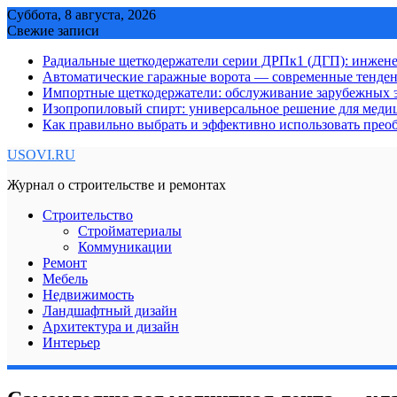
Skip
Суббота, 8 августа, 2026
to
Свежие записи
content
Радиальные щеткодержатели серии ДРПк1 (ДГП): инжене
Автоматические гаражные ворота — современные тенде
Импортные щеткодержатели: обслуживание зарубежных э
Изопропиловый спирт: универсальное решение для мед
Как правильно выбрать и эффективно использовать преоб
USOVI.RU
Журнал о строительстве и ремонтах
Строительство
Стройматериалы
Коммуникации
Ремонт
Мебель
Недвижимость
Ландшафтный дизайн
Архитектура и дизайн
Интерьер