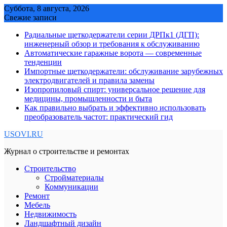
Skip
Суббота, 8 августа, 2026
to
Свежие записи
content
Радиальные щеткодержатели серии ДРПк1 (ДГП):
инженерный обзор и требования к обслуживанию
Автоматические гаражные ворота — современные
тенденции
Импортные щеткодержатели: обслуживание зарубежных
электродвигателей и правила замены
Изопропиловый спирт: универсальное решение для
медицины, промышленности и быта
Как правильно выбрать и эффективно использовать
преобразователь частот: практический гид
USOVI.RU
Журнал о строительстве и ремонтах
Строительство
Стройматериалы
Коммуникации
Ремонт
Мебель
Недвижимость
Ландшафтный дизайн