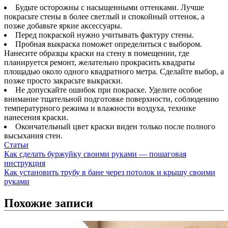
Будьте осторожны с насыщенными оттенками. Лучше
покрасьте стены в более светлый и спокойный оттенок, а
позже добавьте яркие аксессуары.
Перед покраской нужно учитывать фактуру стены.
Пробная выкраска поможет определиться с выбором.
Нанесите образцы краски на стену в помещении, где
планируется ремонт, желательно прокрасить квадраты
площадью около одного квадратного метра. Сделайте выбор, а
позже просто закрасьте выкраски.
Не допускайте ошибок при покраске. Уделите особое
внимание тщательной подготовке поверхности, соблюдению
температурного режима и влажности воздуха, технике
нанесения краски.
Окончательный цвет краски виден только после полного
высыхания стен.
Статьи
Навигация
Как сделать буржуйку своими руками — пошаговая
инструкция
по
Как установить трубу в бане через потолок и крышу своими
записям
руками
Похожие записи