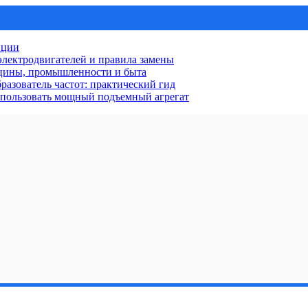
нции
лектродвигателей и правила замены
ицины, промышленности и быта
разователь частот: практический гид
использовать мощный подъемный агрегат