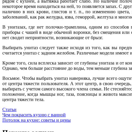
рядом с кухней, а вытяжка работает слабо. Но наличие полоч
некоторое время находиться на ней, то появляется запах. С д
наличию в них крови, глистов и т. п., по изменению цвета
заболеваний, как рак желудка, язва, геморрой, желтуха и мног
В унитазах, где нет полочки-трамплина, одним из способов
приборы с чашей в виде обычной воронки, без смещения или 
нет сводит неприятности, возникающие от брызг.
Выбирать унитаз следует также исходя из того, как вы пред
считается унитаз с задним желобом. Различные модели имеют
Кроме того, сила всплеска зависит от глубины унитаза и от к
Однако, чем больше расстояние до воды, тем меньше глубина за
Восьмое. Чтобы выбрать унитаз наверняка, лучше всего ощутит
от центра тяжести пользователя. А этот центр, в свою очередь
выбирать с учетом самого высокого члена семьи. Не стесняйтес
положение, когда мышцы ног, таза, поясницы и живота макси
центра тяжести тела.
Статьи
Навигация
Чем покрасить кухню с ванной
Потолок на кухне: советы и цены
по
записям