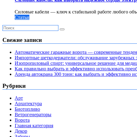
Силовые кабели — ключ к стабильной работе любого объе
Статьи
Свежие записи
Автоматические гаражные ворота — современные тенде
Импортные щеткодержатели: обслуживание зарубежных э
Изопропиловый спирт: универсальное решение для мед
Как правильно выбрать и эффективно использовать преоб
Аренда автокрана 300 тонн: как выбрать и эффективно 
Рубрики
Арт
Архитектура
Биотопливо
Ветрогенераторы
Ворота
Главная категория
Декор
Заборы