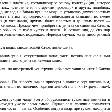
вление пластика, составляющего основу конструкции, которое
етьих, истирание или старение прокладок и других подобных
едние годы с Запада пришла мода на установку двухскоростных
сте с этим периодически возобновляется кампания по смене
ся (и уже давно) другим, более простым и дешевым путем —
 смывом. Прежде чем приобретать унитаз со сливным бачком,
о обычно не публикуется в печати. К сожалению, до сих пор
ногочисленных подделках. Нередки случаи, когда иностранный
ум воды, заполняющей бачок после слива.
авномерно и отсутствовал запах, часть потока специальными
ование такого унитаза нежелательно.
ими по внутренней конструкции бывают чаши унитаза? Какую
оровью. По способу смыва приборы бывают с горизонтальным,
лять чаши по наличию горизонтальной полочки («трамплина»).
конструкции чаще всего оборудовались туалетные комнаты в
исходит уже во время смыва. Однако если мужчина пользуется
риятность — запах. Особенно когда в квартире туалет находится