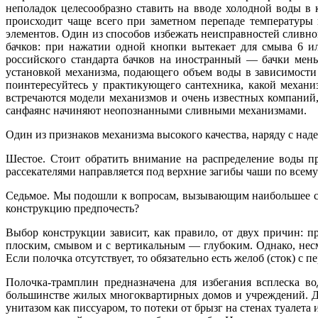
неполадок целесообразно ставить на вводе холодной воды в 
происходит чаще всего при заметном перепаде температуры 
элементов. Один из способов избежать неисправностей сливно
бачков: при нажатии одной кнопки вытекает для смыва 6 и
российского стандарта бачков на иностранный — бачки мен
установкой механизма, подающего объем воды в зависимости
поинтересуйтесь у практикующего сантехника, какой механи
встречаются модели механизмов и очень известных компаний,
санфаянс начиняют неопознанными сливными механизмами.
Один из признаков механизма высокого качества, наряду с на
Шестое. Стоит обратить внимание на распределение воды пр
рассекателями направляется под верхние загибы чаши по всему 
Седьмое. Мы подошли к вопросам, вызывающим наибольшее с
конструкцию предпочесть?
Выбор конструкции зависит, как правило, от двух причин: 
плоским, смывом и с вертикальным — глубоким. Однако, несм
Если полочка отсутствует, то обязательно есть желоб (сток) 
Полочка-трамплин предназначена для избегания всплеска в
большинстве жилых многоквартирных домов и учреждений. Дей
унитазом как писсуаром, то потеки от брызг на стенах туалета