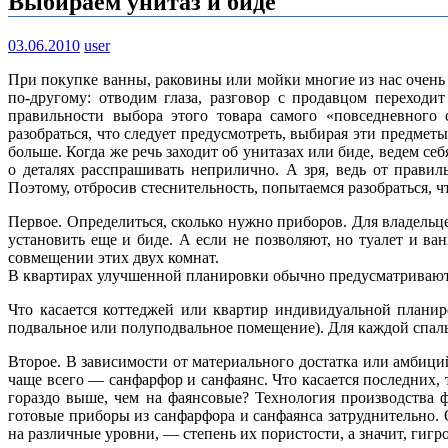
Выбираем унитаз и биде
03.06.2010
user
При покупке ванны, раковины или мойки многие из нас очень д
по-другому: отводим глаза, разговор с продавцом переходи
правильности выбора этого товара самого «повседневного с
разобраться, что следует предусмотреть, выбирая эти предметы
больше. Когда же речь заходит об унитазах или биде, ведем се
о деталях расспрашивать неприлично. А зря, ведь от правил
Поэтому, отбросив стеснительность, попытаемся разобраться, ч
Первое. Определиться, сколько нужно приборов. Для владельц
установить еще и биде. А если не позволяют, но туалет и в
совмещении этих двух комнат.
В квартирах улучшенной планировки обычно предусматривают е
Что касается коттеджей или квартир индивидуальной планир
подвальное или полуподвальное помещение). Для каждой спал
Второе. В зависимости от материального достатка или амбиций 
чаще всего — санфарфор и санфаянс. Что касается последних, 
гораздо выше, чем на фаянсовые? Технология производства 
готовые приборы из санфарфора и санфаянса затруднительно. О
на различные уровни, — степень их пористости, а значит, гигр