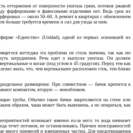
ость отторжения от поверхности унитаза грязи, потеков ржавой
жду фарфоровыми и фаянсовыми изделиями нет. Ведь срок их
фарфоровых — около 50–60. А ремонт в квартирах с обновлением
ем больше требуется времени и сил для ухода за ним.
 фирме «Единство» (Unidad), одной из первых освоившей их
ящегося коттеджа эта проблема не столь значима, так как ею
нуть затруднения. Речь идет о выпуске унитаза. Он должен
ертикальные и косые (под углом в 45 градусов). Перед тем как
езно знать, что, чем вертикальнее расположен сток, тем ближе
 раздельное размещение. При совместном — бачок крепится к
азывают компактом, вторую — моноблоком.
ощью трубы. Обычно такие бачки закрепляются на стене или
Таким образом, чаша может быть вывешена, а не опираться, как
еприятностей возникает именно из-за него: то вода начинает
ода течет потоком, не останавливаясь. Причин неисправностей
где много примесей и взвешенных частиц. Для предотвращения