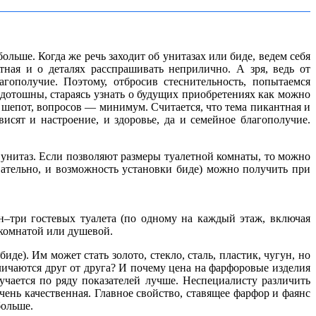
льше. Когда же речь заходит об унитазах или биде, ведем себя
тная и о деталях расспрашивать неприлично. А зря, ведь от
агополучие. Поэтому, отбросив стеснительность, попытаемся
дотошны, стараясь узнать о будущих приобретениях как можно
на шепот, вопросов — минимум. Считается, что тема пикантная и
исят и настроение, и здоровье, да и семейное благополучие.
 унитаз. Если позволяют размеры туалетной комнаты, то можно
вательно, и возможность установки биде) можно получить при
н–три гостевых туалета (по одному на каждый этаж, включая
 комнатой или душевой.
де). Им может стать золото, стекло, сталь, пластик, чугун, но
тличаются друг от друга? И почему цена на фарфоровые изделия
чается по ряду показателей лучше. Неспециалисту различить
чень качественная. Главное свойство, ставящее фарфор и фаянс
больше.