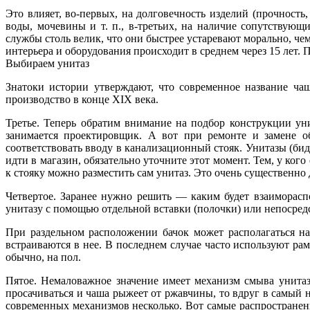
Это влияет, во-первых, на долговечность изделий (прочность,
воды, мочевины и т. п., в-третьих, на наличие сопутству
службы столь велик, что они быстрее устаревают морально, че
интерьера и оборудования происходит в среднем через 15 лет. П
Выбираем унитаз
Знатоки истории утверждают, что современное название ча
производство в конце XIX века.
Третье. Теперь обратим внимание на подбор конструкции уни
занимается проектировщик. А вот при ремонте и замене об
соответствовать вводу в канализационный стояк. Унитазы (бид
идти в магазин, обязательно уточните этот момент. Тем, у ко
к стояку можно разместить сам унитаз. Это очень существенно
Четвертое. Заранее нужно решить — каким будет взаиморасп
унитазу с помощью отдельной вставки (полочки) или непосре
При раздельном расположении бачок может располагаться н
встраиваются в нее. В последнем случае часто используют рам
обычно, на пол.
Пятое. Немаловажное значение имеет механизм смыва унитаза
просачиваться и чаша рыжеет от ржавчины, то вдруг в самый 
современных механизмов несколько. Вот самые распространен