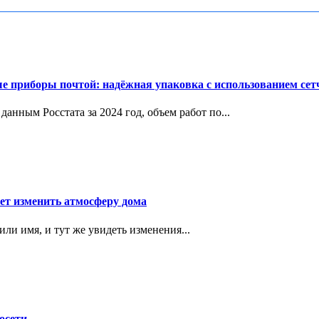
е приборы почтой: надёжная упаковка с использованием сет
данным Росстата за 2024 год, объем работ по...
ет изменить атмосферу дома
или имя, и тут же увидеть изменения...
осети