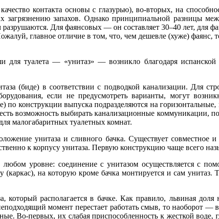
 качество контакта основы с глазурью), во-вторых, на способн
ющих загрязнению запахов. Однако принципиальной разницы ме
м разрушаются. Для фаянсовых — он составляет 30–40 лет, для 
ожалуй, главное отличие в том, что, чем дешевле (хуже) фаянс, т
ши для туалета — «унитаз» — возникло благодаря испанской
таза (биде) в соответствии с подводкой канализации. Для стро
орудования, если не предусмотреть варианты, могут возник
е) по конструкции выпуска подразделяются на горизонтальные, в
го есть возможность выбирать канализационные коммуникации, пол
 для малогабаритных туалетных комнат.
оложение унитаза и сливного бачка. Существует совместное и
дственно к корпусу унитаза. Первую конструкцию чаще всего н
а любом уровне: соединение с унитазом осуществляется с пом
у (каркас), на которую кроме бачка монтируется и сам унитаз. 
, который располагается в бачке. Как правило, львиная доля н
неподходящий момент перестает работать смыв, то наоборот — в
ные. Во-первых, их слабая приспособленность к жесткой воде, 