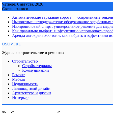
Skip
Четверг, 6 августа, 2026
to
Свежие записи
content
Автоматические гаражные ворота — современные тенде
Импортные щеткодержатели: обслуживание зарубежных э
Изопропиловый спирт: универсальное решение для мед
Как правильно выбрать и эффективно использовать преоб
Аренда автокрана 300 тонн: как выбрать и эффективно 
USOVI.RU
Журнал о строительстве и ремонтах
Строительство
Стройматериалы
Коммуникации
Ремонт
Мебель
Недвижимость
Ландшафтный дизайн
Архитектура и дизайн
Интерьер