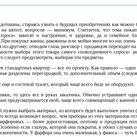
отошны, стараясь узнать о будущих приобретениях как можно бо
т на шепот, вопросов — минимум. Считается, что тема пикан
проса» зависят и настроение, и здоровье, да и семейное бл
.
При покупке ванны, раковины или мойки многие из нас очень 
бя по-другому: отводим глаза, разговор с продавцом переходит 
ьности выбора этого товара самого «повседневного спроса» зав
то следует предусмотреть, выбирая эти предметы.
ев стандартных квартир — все по проекту. Как правило — один
анная разделены перегородкой, то дополнительный объем (следо
ще и гостевой туалет, который чаще всего биде не оборудуют.
овки, то здесь все в руках заказчика. Обычно устраивают оди
ьни предусматривается свой, чаще всего совмещенный с ванной
нужно выбрать материал, из которого будет выполнен унитаз (би
то всегда возникает вопрос, чем приборы из этих материалов о
фарфоровых — более дорогостоящая, поэтому и продукция полу
собенно если глазурь, которой они покрыты, в обоих случаях о
оскопичности. У фарфора она очень маленькая, у фаянса — чуть 