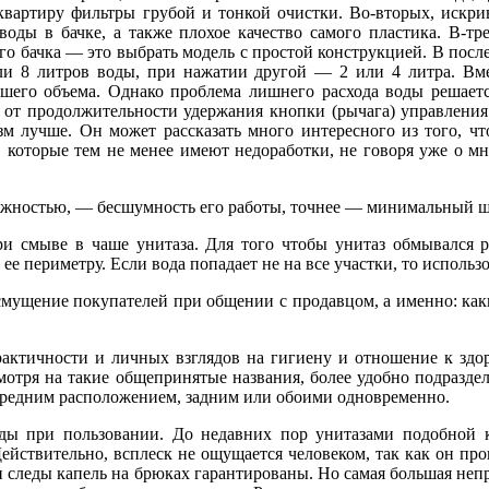
квартиру фильтры грубой и тонкой очистки. Во-вторых, искри
воды в бачке, а также плохое качество самого пластика. В-тр
го бачка — это выбрать модель с простой конструкцией. В посл
ли 8 литров воды, при нажатии другой — 2 или 4 литра. Вме
ьшего объема. Однако проблема лишнего расхода воды решает
 от продолжительности удержания кнопки (рычага) управления
зм лучше. Он может рассказать много интересного из того, чт
 которые тем не менее имеют недоработки, не говоря уже о м
дежностью, — бесшумность его работы, точнее — минимальный ш
и смыве в чаше унитаза. Для того чтобы унитаз обмывался р
ее периметру. Если вода попадает не на все участки, то использ
мущение покупателей при общении с продавцом, а именно: как
практичности и личных взглядов на гигиену и отношение к зд
отря на такие общепринятые названия, более удобно подразде
с передним расположением, задним или обоими одновременно.
оды при пользовании. До недавних пор унитазами подобной 
ствительно, всплеск не ощущается человеком, так как он про
 и следы капель на брюках гарантированы. Но самая большая неп