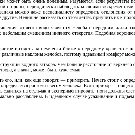
ки может быть очень полезным. Разумеется, если результаты пох
ругой стороны, периодически наблюдать за своими экскрементами
, запаха можно даже неспециалисту определить отклонения от 
ие другие. Нелишне рассказать об этом детям, приучить их к по
 гашения всплеска воды являются желоба с передним и/или з
с небольшим смещением нижнего отверстия. Подобная воронков
почитаете сидеть на нем: если ближе к переднему краю, то с 
 и различные наклоны желобов, поэтому идеальный комфорт мож
онструкции водного затвора. Чем больше расстояние от верхнего 
твора, а значит, может быть хуже смыв.
ь его, или, как еще говорят, — примерить. Начать стоит с опр
, определяется ростом и весом человека. Если прибор — общего 
ь садиться на стульчак и экспериментировать: ноги должны слег
мально расслаблены. В идеальном случае усаживание и подъем 