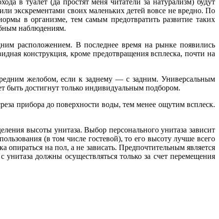
ода в туалет (да простят меня читатели за натурализм) будут
 или экскрементами своих маленьких детей вовсе не вредно. По
нормы в организме, тем самым предотвратить развитие таких
добным наблюдениям.
адним расположением. В последнее время на рынке появились
идная конструкция, кроме предотвращения всплеска, почти на
передним желобом, если к заднему — с задним. Универсальным
ет быть достигнут только индивидуальным подбором.
среза прибора до поверхности воды, тем менее ощутим всплеск.
еделения высоты унитаза. Выбор персонального унитаза зависит
пользования (в том числе гостевой), то его высоту лучше всего
ка опираться на пол, а не зависать. Предпочтительным является
с унитаза должны осуществляться только за счет перемещения