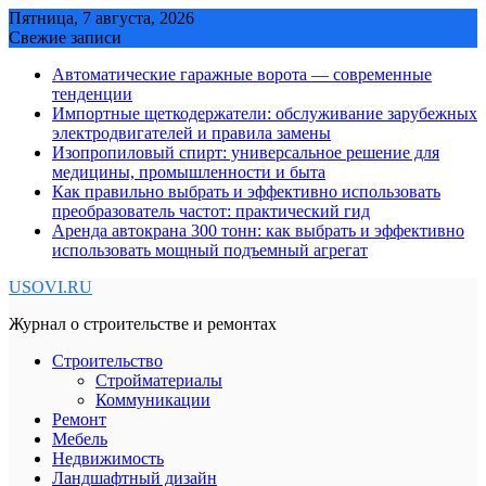
Skip
Пятница, 7 августа, 2026
to
Свежие записи
content
Автоматические гаражные ворота — современные
тенденции
Импортные щеткодержатели: обслуживание зарубежных
электродвигателей и правила замены
Изопропиловый спирт: универсальное решение для
медицины, промышленности и быта
Как правильно выбрать и эффективно использовать
преобразователь частот: практический гид
Аренда автокрана 300 тонн: как выбрать и эффективно
использовать мощный подъемный агрегат
USOVI.RU
Журнал о строительстве и ремонтах
Строительство
Стройматериалы
Коммуникации
Ремонт
Мебель
Недвижимость
Ландшафтный дизайн