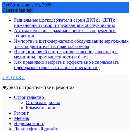
Skip
Суббота, 8 августа, 2026
to
Свежие записи
content
Радиальные щеткодержатели серии ДРПк1 (ДГП):
инженерный обзор и требования к обслуживанию
Автоматические гаражные ворота — современные
тенденции
Импортные щеткодержатели: обслуживание зарубежных
электродвигателей и правила замены
Изопропиловый спирт: универсальное решение для
медицины, промышленности и быта
Как правильно выбрать и эффективно использовать
преобразователь частот: практический гид
USOVI.RU
Журнал о строительстве и ремонтах
Строительство
Стройматериалы
Коммуникации
Ремонт
Мебель
Недвижимость
Ландшафтный дизайн