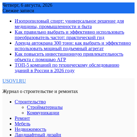
Skip
Четверг, 6 августа, 2026
to
Свежие записи
content
Изопропиловый спирт: универсальное решение для
медицины, промышленности и быта
Как правильно выбрать и эффективно использовать
преобразователь частот: практический гид
Аренда автокрана 300 тонн: как выбрать и эффективно
использовать мощный подъемный агрегат
Как повысить инвестиционную привлекательность
объекта с помощью АГР
ТОП-5 компаний по техническому обследованию
зданий в России в 2026 году
USOVI.RU
Журнал о строительстве и ремонтах
Строительство
Стройматериалы
Коммуникации
Ремонт
Мебель
Недвижимость
Ландшафтный дизайн