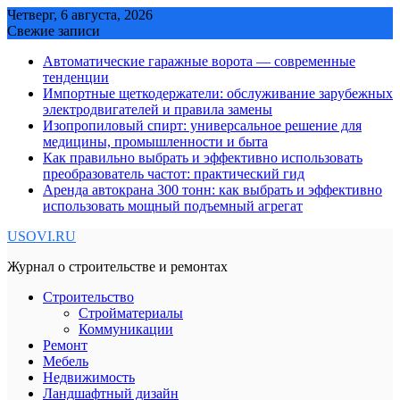
Skip
Четверг, 6 августа, 2026
to
Свежие записи
content
Автоматические гаражные ворота — современные
тенденции
Импортные щеткодержатели: обслуживание зарубежных
электродвигателей и правила замены
Изопропиловый спирт: универсальное решение для
медицины, промышленности и быта
Как правильно выбрать и эффективно использовать
преобразователь частот: практический гид
Аренда автокрана 300 тонн: как выбрать и эффективно
использовать мощный подъемный агрегат
USOVI.RU
Журнал о строительстве и ремонтах
Строительство
Стройматериалы
Коммуникации
Ремонт
Мебель
Недвижимость
Ландшафтный дизайн