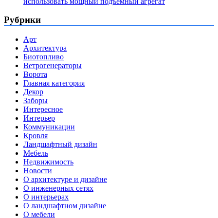
использовать мощный подъемный агрегат
Рубрики
Арт
Архитектура
Биотопливо
Ветрогенераторы
Ворота
Главная категория
Декор
Заборы
Интересное
Интерьер
Коммуникации
Кровля
Ландшафтный дизайн
Мебель
Недвижимость
Новости
О архитектуре и дизайне
О инженерных сетях
О интерьерах
О ландшафтном дизайне
О мебели