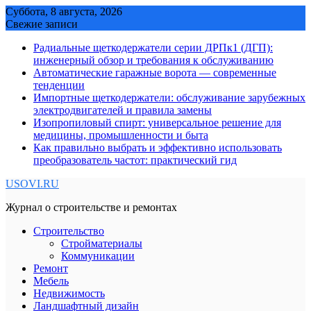
Skip
Суббота, 8 августа, 2026
to
Свежие записи
content
Радиальные щеткодержатели серии ДРПк1 (ДГП):
инженерный обзор и требования к обслуживанию
Автоматические гаражные ворота — современные
тенденции
Импортные щеткодержатели: обслуживание зарубежных
электродвигателей и правила замены
Изопропиловый спирт: универсальное решение для
медицины, промышленности и быта
Как правильно выбрать и эффективно использовать
преобразователь частот: практический гид
USOVI.RU
Журнал о строительстве и ремонтах
Строительство
Стройматериалы
Коммуникации
Ремонт
Мебель
Недвижимость
Ландшафтный дизайн