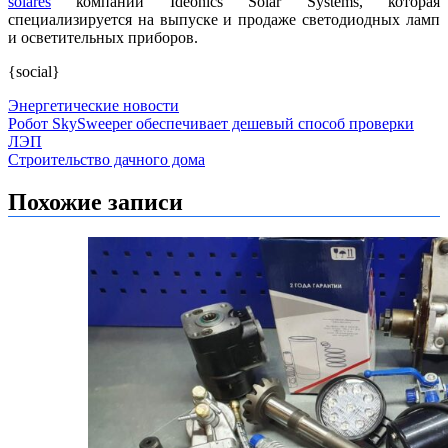
solares
компании Ideonics Solar Systems, которая
специализируется на выпуске и продаже светодиодных ламп
и осветительных приборов.
{social}
Энергетические новости
Навигация
Робот SkySweeper обеспечивает дешевый способ проверки
ЛЭП
по
Строительство дачного дома
записям
Похожие записи