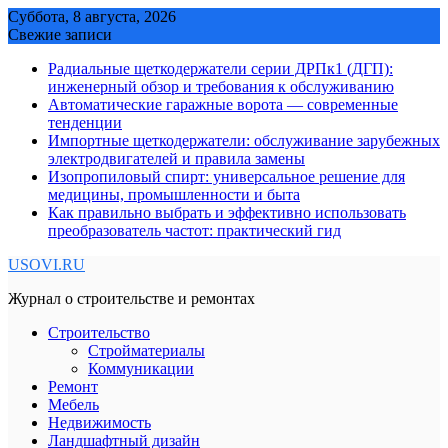
Skip
Суббота, 8 августа, 2026
to
Свежие записи
content
Радиальные щеткодержатели серии ДРПк1 (ДГП):
инженерный обзор и требования к обслуживанию
Автоматические гаражные ворота — современные
тенденции
Импортные щеткодержатели: обслуживание зарубежных
электродвигателей и правила замены
Изопропиловый спирт: универсальное решение для
медицины, промышленности и быта
Как правильно выбрать и эффективно использовать
преобразователь частот: практический гид
USOVI.RU
Журнал о строительстве и ремонтах
Строительство
Стройматериалы
Коммуникации
Ремонт
Мебель
Недвижимость
Ландшафтный дизайн