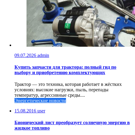
09.07.2026
admin
Купить запчасти для трактора: полный гид по
выбору и приобретению комплектующих
Трактор — это техника, которая работает в жёстких
условиях: высокие нагрузки, пыль, перепады
температур, агрессивные среды....
Энергетические новости
15.08.2016
user
Бионический лист преобразует солнечную энергию в
жидкое топливо