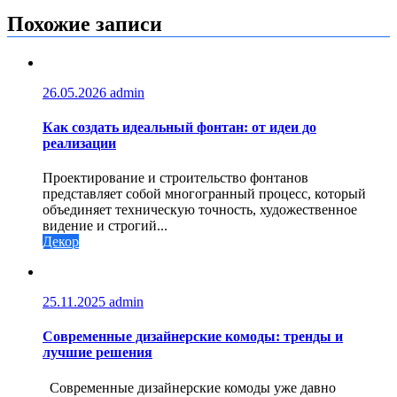
записям
Похожие записи
26.05.2026
admin
Как создать идеальный фонтан: от идеи до
реализации
Проектирование и строительство фонтанов
представляет собой многогранный процесс, который
объединяет техническую точность, художественное
видение и строгий...
Декор
25.11.2025
admin
Современные дизайнерские комоды: тренды и
лучшие решения
Современные дизайнерские комоды уже давно