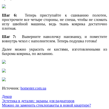
Шаг 6:
Теперь приступайте к сшиванию полотен,
прострочите все четыре стороны, не спеша, чтобы не сломать
иглу швейной машины, ведь ткань коврика достаточно
плотная.
Шаг 7:
Выверните наволочку наизнанку, и поместите
вовнутрь чехол с наполнителем. Теперь подушка готова!
Далее можно украсить ее кистями, изготовленными из
бахрома коврика, по желанию.
Источник:
homester.com.ua
Декор
Навигация
Эстетика в деталях: экраны для радиаторов
Можно ли заменить стеклопакеты в новой квартире?
по