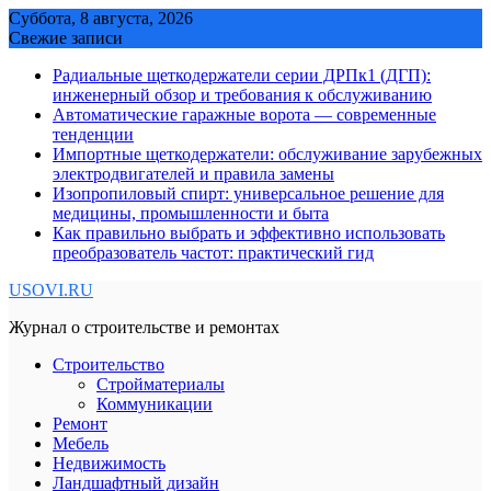
Skip
Суббота, 8 августа, 2026
to
Свежие записи
content
Радиальные щеткодержатели серии ДРПк1 (ДГП):
инженерный обзор и требования к обслуживанию
Автоматические гаражные ворота — современные
тенденции
Импортные щеткодержатели: обслуживание зарубежных
электродвигателей и правила замены
Изопропиловый спирт: универсальное решение для
медицины, промышленности и быта
Как правильно выбрать и эффективно использовать
преобразователь частот: практический гид
USOVI.RU
Журнал о строительстве и ремонтах
Строительство
Стройматериалы
Коммуникации
Ремонт
Мебель
Недвижимость
Ландшафтный дизайн