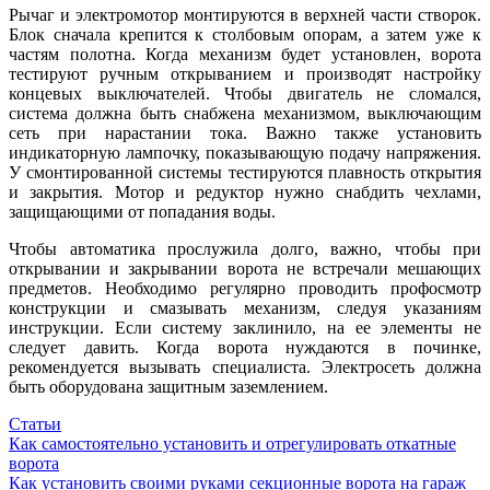
Рычаг и электромотор монтируются в верхней части створок.
Блок сначала крепится к столбовым опорам, а затем уже к
частям полотна. Когда механизм будет установлен, ворота
тестируют ручным открыванием и производят настройку
концевых выключателей. Чтобы двигатель не сломался,
система должна быть снабжена механизмом, выключающим
сеть при нарастании тока. Важно также установить
индикаторную лампочку, показывающую подачу напряжения.
У смонтированной системы тестируются плавность открытия
и закрытия. Мотор и редуктор нужно снабдить чехлами,
защищающими от попадания воды.
Чтобы автоматика прослужила долго, важно, чтобы при
открывании и закрывании ворота не встречали мешающих
предметов. Необходимо регулярно проводить профосмотр
конструкции и смазывать механизм, следуя указаниям
инструкции. Если систему заклинило, на ее элементы не
следует давить. Когда ворота нуждаются в починке,
рекомендуется вызывать специалиста. Электросеть должна
быть оборудована защитным заземлением.
Статьи
Навигация
Как самостоятельно установить и отрегулировать откатные
ворота
по
Как установить своими руками секционные ворота на гараж