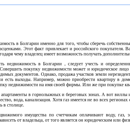
имость в Болгарии именно для того, чтобы сберечь собственны
асценками. Этот факт привлекает и российского покупателя. Ва
агодаря чему владелец имеет возможность получать дополнитель
ть недвижимость в Болгарии , следует учесть и определен
 Совершить покупку недвижимости может и юридическое лицо и
димых документов. Однако, продажа участков земли нерезидент
ии есть выходы. Например, можно приобрести квартиру в доме
упку недвижимости на имя своей фирмы. Или же при покупке кв
 апартаменты в горнолыжных и береговых зонах. А вот виллы 
тво, вода, канализация. Хотя газ имеется не во всех регионах
 в столице.
движимого имущества по счетчикам оплачивают воду, газ, эл
зависеть от владельца, от того является он юридическим или фи