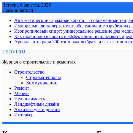
Skip
Четверг, 6 августа, 2026
to
Свежие записи
content
Автоматические гаражные ворота — современные тенде
Импортные щеткодержатели: обслуживание зарубежных э
Изопропиловый спирт: универсальное решение для мед
Как правильно выбрать и эффективно использовать преоб
Аренда автокрана 300 тонн: как выбрать и эффективно 
USOVI.RU
Журнал о строительстве и ремонтах
Строительство
Стройматериалы
Коммуникации
Ремонт
Мебель
Недвижимость
Ландшафтный дизайн
Архитектура и дизайн
Интерьер