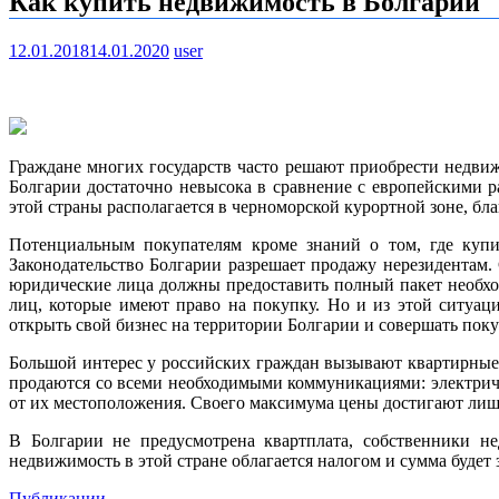
Как купить недвижимость в Болгарии
12.01.2018
14.01.2020
user
Граждане многих государств часто решают приобрести недвиж
Болгарии достаточно невысока в сравнение с европейскими р
этой страны располагается в черноморской курортной зоне, бл
Потенциальным покупателям кроме знаний о том, где купи
Законодательство Болгарии разрешает продажу нерезидентам.
юридические лица должны предоставить полный пакет необхо
лиц, которые имеют право на покупку. Но и из этой ситуац
открыть свой бизнес на территории Болгарии и совершать пок
Большой интерес у российских граждан вызывают квартирные
продаются со всеми необходимыми коммуникациями: электричес
от их местоположения. Своего максимума цены достигают лишь
В Болгарии не предусмотрена квартплата, собственники не
недвижимость в этой стране облагается налогом и сумма будет 
Публикации