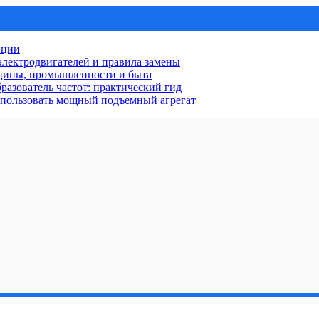
нции
лектродвигателей и правила замены
ицины, промышленности и быта
разователь частот: практический гид
использовать мощный подъемный агрегат