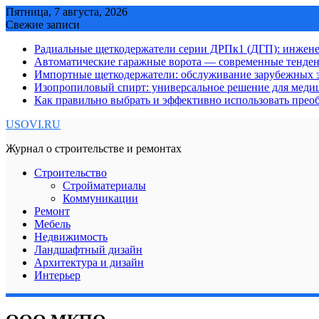
Skip
Пятница, 7 августа, 2026
to
Свежие записи
content
Радиальные щеткодержатели серии ДРПк1 (ДГП): инжене
Автоматические гаражные ворота — современные тенде
Импортные щеткодержатели: обслуживание зарубежных э
Изопропиловый спирт: универсальное решение для мед
Как правильно выбрать и эффективно использовать преоб
USOVI.RU
Журнал о строительстве и ремонтах
Строительство
Стройматериалы
Коммуникации
Ремонт
Мебель
Недвижимость
Ландшафтный дизайн
Архитектура и дизайн
Интерьер