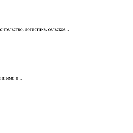
ительство, логистика, сельское...
нными и...