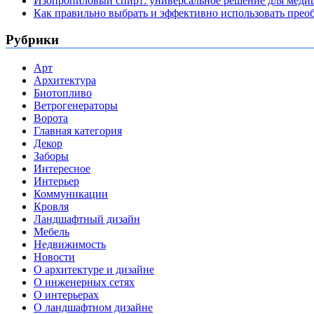
Изопропиловый спирт: универсальное решение для мед
Как правильно выбрать и эффективно использовать преоб
Рубрики
Арт
Архитектура
Биотопливо
Ветрогенераторы
Ворота
Главная категория
Декор
Заборы
Интересное
Интерьер
Коммуникации
Кровля
Ландшафтный дизайн
Мебель
Недвижимость
Новости
О архитектуре и дизайне
О инженерных сетях
О интерьерах
О ландшафтном дизайне