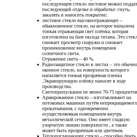
последующем стекло листовое можно подда
последующей отделке и oбработке: гнуть,
закалять и наносить покрытие;
листовое стекло высокоотражающее –
обыкновенное стекло, на которое напылена
тонкая отражающая свет плёнка, которая
изготовлена на базе оксида титана. Это стек
снижает просмотр снаружи и снижает
проникновение внутрь помещения
солнечного света.
Отражение света – 40 %.
Радиозащитное стекло в листах – это обычн
оконное стекло, на поверхность которого
напыляется тонкая прозрачная пленка
.Экранирующую плёнку наносят в ходе
производства.
Светопропускание не менее 70-75 процентов
Армированное стекло – изготавливают на
потоковых машинах путём непрекращаемог
прокатывания, с одновременно
осуществляемым помещением внутрь
металлической сетки. Оно имеет гладкую
узорчатую линию поверхности , а также
может быть прозрачным или цветным.
Теплопоглащающее стекло – способно брать