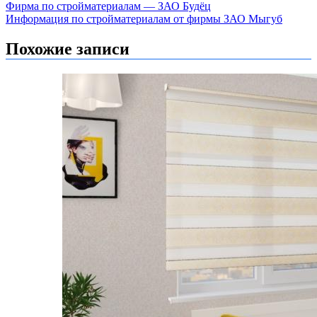
Навигация
Фирма по стройматериалам — ЗАО Будёц
Информация по стройматериалам от фирмы ЗАО Мыгуб
по
записям
Похожие записи