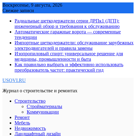
Skip
Воскресенье, 9 августа, 2026
to
Свежие записи
content
Радиальные щеткодержатели серии ДРПк1 (ДГП):
инженерный обзор и требования к обслуживанию
Автоматические гаражные ворота — современные
тенденции
Импортные щеткодержатели: обслуживание зарубежных
электродвигателей и правила замены
Изопропиловый спирт: универсальное решение для
медицины, промышленности и быта
Как правильно выбрать и эффективно использовать
преобразователь частот: практический гид
USOVI.RU
Журнал о строительстве и ремонтах
Строительство
Стройматериалы
Коммуникации
Ремонт
Мебель
Недвижимость
Ландшафтный дизайн