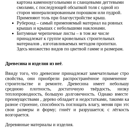
картона каменноугольными и сланцевыми дегтевыми
смолами, с последующей обсыпкой толя с одной из
сторон минерализированным порошком или пудрой.
Применяют толь при благоустройстве крыш.
Рубероид – самый применяемый материал на ровных
крышах и крышах с небольшими наклонами.
Битумные черепичные листы – в том же числе
принадлежат к группе кровельных строительных
материалов , изготавливаемых методом пропитки.
Здесь множество видов по цветвой гамме и размерам.
Древесина и изделия из неё
.
Ввиду того, что древесине принадлежат замечательные стро
свойства, они приобрели распространённое применение
строительстве и ремонте. Древесина имеет небольш
среднюю плотность, достаточную твёрдость, низк
теплопроводность, большую долговечность. Однако вместе
преимуществами , дерево обладает и недостатками, такими ка
разное строение, способность поглощать влагу, меняя при эт
свои размеры и форму; гниёт и разрушается; с лёгкост
возгорается.
Деревянные материалы и изделия.