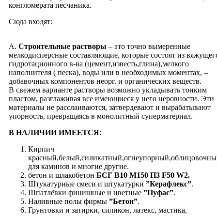
конгломерата песчаника.
Cюда входят:
А.
Строительные растворы
– это точно вымеренные
мелкодисперсные составляющие, которые состоят из вяжущег
гидротационного в-ва (цемент,известь,глина),мелкого
наполнителя ( песка), воды или в необходимых моментах, –
добавочных компонентов неорг. и органических веществ.
В свежем варианте растворы возможно укладывать тонким
пластом, разглаживая все имеющиеся у него неровности. Эти
материалы не расслаиваются, затвердевают и вырабатывают
упорность, превращаясь в монолитный суперматериал.
В НАЛИЧИИ ИМЕЕТСЯ
:
Кирпич
красный,белый,силикатный,огнеупорный,облицовочны
для каминов и многие другие.
бетон и шлакобетон
БСГ B10 M150 П3 F50 W2.
Штукатурные смеси и штукатурки
”Керафлекс”
.
Шпатлёвки финишные и цветные
”Пуфас”
.
Наливные полы фирмы
”Бетон”
.
Грунтовки и затирки, силикон, латекс, мастика,