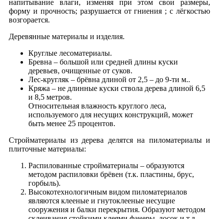
напитывание влаги, изменяя при этом свои размеры,
форму и прочность; разрушается от гниения ; с лёгкостью
возгорается.
Деревянные материалы и изделия.
Круглые лесоматериалы.
Бревна – большой или средней длины куски
деревьев, очищенные от суков.
Лес-кругляк – брёвна длиной от 2,5 – до 9-ти м..
Кряжа – не длинные куски ствола дерева длиной 6,5
и 8,5 метров.
Относительная влажность круглого леса,
используемого для несущих конструкций, может
быть менее 25 процентов.
Стройматериалы из дерева делятся на пиломатериалы и
плиточные материалы:
Распилованные стройматериалы – образуются
методом распиловки брёвен (т.к. пластины, брус,
горбыль).
Высокотехнологичным видом пиломатериалов
являются клееные и гнутоклееные несущие
сооружения и балки перекрытия. Образуют методом
склеивания стойкими клеями фанеры, досок и т.д.