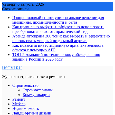
Skip
Четверг, 6 августа, 2026
to
Свежие записи
content
Изопропиловый спирт: универсальное решение для
медицины, промышленности и быта
Как правильно выбрать и эффективно использовать
преобразователь частот: практический гид
Аренда автокрана 300 тонн: как выбрать и эффективно
использовать мощный подъемный агрегат
Как повысить инвестиционную привлекательность
объекта с помощью АГР
ТОП-5 компаний по техническому обследованию
зданий в России в 2026 году
USOVI.RU
Журнал о строительстве и ремонтах
Строительство
Стройматериалы
Коммуникации
Ремонт
Мебель
Недвижимость
Ландшафтный дизайн