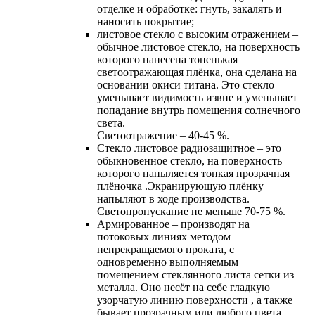
отделке и oбработке: гнуть, закалять и
наносить покрытие;
листовое стекло с высоким отражением –
обычное листовое стекло, на поверхность
которого нанесена тоненькая
светоотражающая плёнка, она сделана на
основании окиси титана. Это стекло
уменьшает видимость извне и уменьшает
попадание внутрь помещения солнечного
света.
Светоотражение – 40-45 %.
Cтекло листовое радиозащитное – это
обыкновенное стекло, на поверхность
которого напыляется тонкая прозрачная
плёночка .Экранирующую плёнку
напыляют в ходе производства.
Светопропускание не меньше 70-75 %.
Армированное – производят на
потоковых линиях методом
непрекращаемого проката, с
одновременно выполняемым
помещением стеклянного листа сетки из
металла. Оно несёт на себе гладкую
узорчатую линию поверхности , а также
бывает прозрачным или любого цвета.