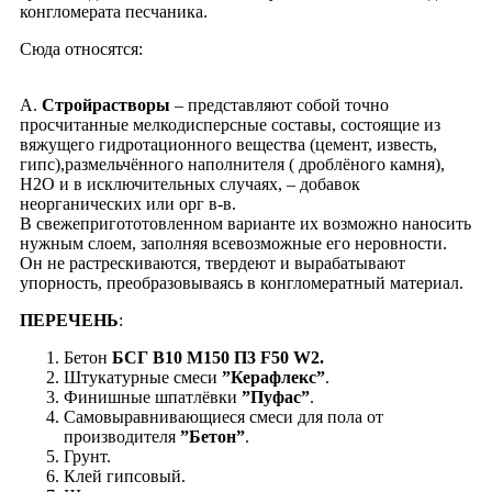
конгломерата песчаника.
Cюда относятся:
А.
Стройрастворы
– представляют собой точно
просчитанные мелкодисперсные составы, состоящие из
вяжущего гидротационного вещества (цемент, известь,
гипс),размельчённого наполнителя ( дроблёного камня),
Н2О и в исключительных случаях, – добавок
неорганических или орг в-в.
В свежепригототовленном варианте их возможно наносить
нужным слоем, заполняя всевозможные его неровности.
Он не растрескиваются, твердеют и вырабатывают
упорность, преобразовываясь в конгломератный материал.
ПЕРЕЧЕНЬ
:
Бетон
БСГ B10 M150 П3 F50 W2.
Штукатурные смеси
”Керафлекс”
.
Финишные шпатлёвки
”Пуфас”
.
Самовыравнивающиеся смеси для пола от
производителя
”Бетон”
.
Грунт.
Клей гипсовый.