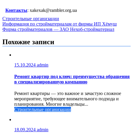
Контакты
: xakexak@rambler.org.ua
Строительные организации
Навигация
Информация по стройматериалам от фирмы ИП Xёмуш
Фирма стройматериалов — ЗАО Нехоб-стройматериал
по
записям
Похожие записи
15.10.2024
admin
Ремонт квартир под ключ: преимущества обращения
в специализированную компанию
Ремонт квартиры — это важное и зачастую сложное
мероприятие, требующее внимательного подхода и
планирования. Многие владельцы...
Строительные организации
18.09.2024
admin