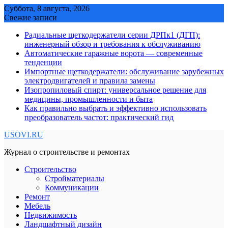
Skip
Суббота, 8 августа, 2026
to
Свежие записи
content
Радиальные щеткодержатели серии ДРПк1 (ДГП):
инженерный обзор и требования к обслуживанию
Автоматические гаражные ворота — современные
тенденции
Импортные щеткодержатели: обслуживание зарубежных
электродвигателей и правила замены
Изопропиловый спирт: универсальное решение для
медицины, промышленности и быта
Как правильно выбрать и эффективно использовать
преобразователь частот: практический гид
USOVI.RU
Журнал о строительстве и ремонтах
Строительство
Стройматериалы
Коммуникации
Ремонт
Мебель
Недвижимость
Ландшафтный дизайн