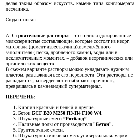
делая таким образом искусств. камень типа конгломерата
песчаника.
Cюда относят:
А.
Строительные растворы
– это точно отдозированные
мелкозернистые составляющие, которые состоят из неорг.
материала (цемент,известь,глина),измельчённого
заполнителя ( песка, дроблёного камня), воды или в
исключительных моментах, – добавок неорганических или
органических веществ.
В свежем варианте растворы можно укладывать нужным
пластом, разглаживая все его неровности. Эти растворы не
распадаются, затвердевают и набирают прочность,
превращаясь в камневидный суперматериал.
ПЕРЕЧЕНЬ
:
Кирпич красный и белый и другие.
Бетон
БСГ В20 М250 П3-П4 F100 W4.
Штукатурные смеси
”Ротбанд”
.
Наливные полы от производителя
”Бетон”
.
Грунтовочные смеси.
Штукатурно-гипсовая смесь универсальная. марки