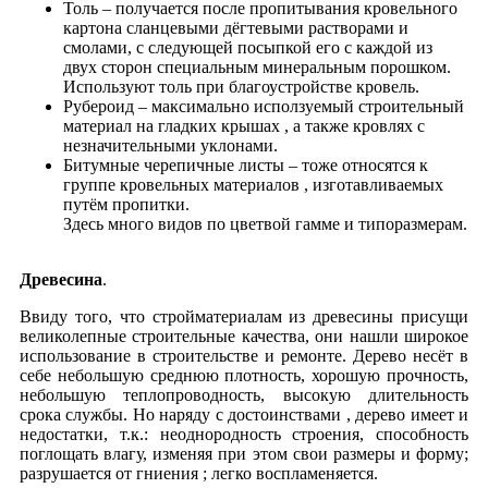
Толь – получается после пропитывания кровельного
картона сланцевыми дёгтевыми растворами и
смолами, с следующей посыпкой его с каждой из
двух сторон специальным минеральным порошком.
Используют толь при благоустройстве кровель.
Рубероид – максимально исползуемый строительный
материал на гладких крышах , а также кровлях с
незначительными уклонами.
Битумные черепичные листы – тоже относятся к
группе кровельных материалов , изготавливаемых
путём пропитки.
Здесь много видов по цветвой гамме и типоразмерам.
Древесина
.
Ввиду того, что стройматериалам из древесины присущи
великолепные строительные качества, они нашли широкое
использование в строительстве и ремонте. Дерево несёт в
себе небольшую среднюю плотность, хорошую прочность,
небольшую теплопроводность, высокую длительность
срока службы. Но наряду с достоинствами , дерево имеет и
недостатки, т.к.: неоднородность строения, способность
поглощать влагу, изменяя при этом свои размеры и форму;
разрушается от гниения ; легко воспламеняется.