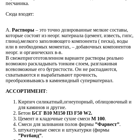
песчаника.
Cюда входят:
А.
Растворы
– это точно дозированные мелкие составы,
которые состоят из неорг. материала (цемент, известь, гипс,
глина),мелкого заполняющего компонента ( песка), воды
или в необходимых моментах, – добавочных компонентов
неорг. и органических в-в.
В свежепригототовленном варианте растворы реально
возможно раскладывать тонким слоем, разглаживая
всевозможные его бугристости. Он не распадаются,
схватываются и вырабатывают прочность,
преобразовываясь в камневидный суперматериал.
АССОРТИМЕНТ
:
Кирпич силикатный,огнеупорный, облицовочный и
для каминов и другие.
Бетон
БСГ B10 M150 П3 F50 W2.
Цемент и кладочные сухие смеси
М 100
.
Смеси для заливания полов фирмы
”Фарвест”
.
штукатурные смеси и штукатурки (фирмы
”Ротбанд”
.