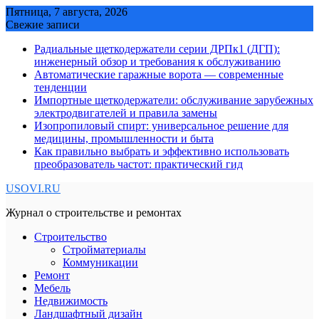
Skip
Пятница, 7 августа, 2026
to
Свежие записи
content
Радиальные щеткодержатели серии ДРПк1 (ДГП):
инженерный обзор и требования к обслуживанию
Автоматические гаражные ворота — современные
тенденции
Импортные щеткодержатели: обслуживание зарубежных
электродвигателей и правила замены
Изопропиловый спирт: универсальное решение для
медицины, промышленности и быта
Как правильно выбрать и эффективно использовать
преобразователь частот: практический гид
USOVI.RU
Журнал о строительстве и ремонтах
Строительство
Стройматериалы
Коммуникации
Ремонт
Мебель
Недвижимость
Ландшафтный дизайн