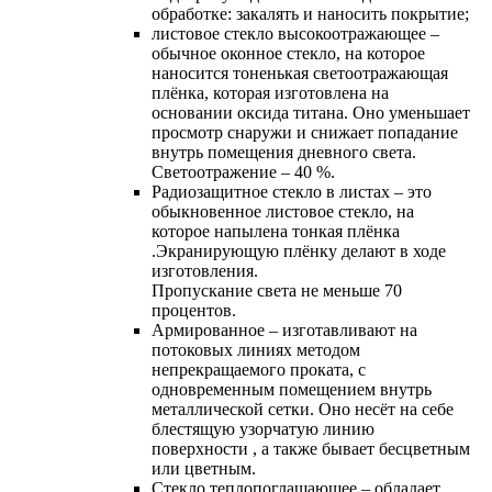
oбработке: закалять и наносить покрытие;
листовое стекло высокоотражающее –
обычное оконное стекло, на которое
наносится тоненькая светоотражающая
плёнка, которая изготовлена на
основании оксида титана. Оно уменьшает
просмотр снаружи и снижает попадание
внутрь помещения дневного света.
Светоотражение – 40 %.
Радиозащитное стекло в листах – это
обыкновенное листовое стекло, на
которое напылена тонкая плёнка
.Экранирующую плёнку делают в ходе
изготовления.
Пропускание света не меньше 70
процентов.
Армированное – изготавливают на
потоковых линиях методом
непрекращаемого проката, с
одновременным помещением внутрь
металлической сетки. Оно несёт на себе
блестящую узорчатую линию
поверхности , а также бывает бесцветным
или цветным.
Cтекло теплопоглащающее – обладает