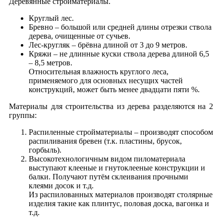
Деревянные стройматериалы.
Круглый лес.
Бревно – большой или средней длины отрезки ствола
дерева, очищенные от сучьев.
Лес-кругляк – брёвна длиной от 3 до 9 метров.
Кряжи – не длинные куски ствола дерева длиной 6,5
– 8,5 метров.
Относительная влажность круглого леса,
применяемого для основных несущих частей
конструкций, может быть менее двадцати пяти %.
Материалы для строительства из дерева разделяются на 2
группы:
Распиленные стройматериалы – производят способом
распиливания бревен (т.к. пластины, брусок,
горбыль).
Высокотехнологичным видом пиломатериала
выступают клееные и гнутоклееные конструкции и
балки. Получают путём склеивания прочными
клеями досок и т.д.
Из распилованных материалов производят столярные
изделия такие как плинтус, половая доска, вагонка и
т.д.