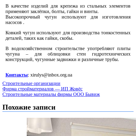
В качестве изделий для крепежа из стальных элементов
применяют заклёпки, болты, гайки и винты.
Высокопрочный чугун используют для изготовления
насосов .
Ковкий чугун используют для производства тонкостенных
деталей, таких как гайки, скобы.
В водохозяйственном строительстве употребляют плиты
чугуна – для облицовки стен гидротехнических
конструкций, чугунные задвижки и различные трубы.
Контакты
: xirulys@inbox.org.ua
Строительные организации
Навигация
Фирма стройматериалов — ИП Жовёс
Строительные материалы фирмы ООО Бывиж
по
записям
Похожие записи