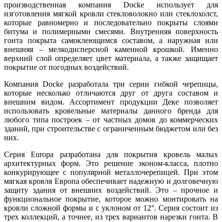
производственная компания Docke использует для
изготовления мягкой кровли стекловолокно или стеклохолст,
которые равномерно и последовательно покрыты слоями
битума и полимерными смесями. Внутренняя поверхность
гонта покрыта самоклеющимся составом, а наружная или
внешняя – мелкодисперсной каменной крошкой. Именно
верхний слой определяет цвет материала, а также защищает
покрытие от погодных воздействий.
Компания Docke разработала три серии гибкой черепицы,
которые несколько отличаются друг от друга составом и
внешним видом. Ассортимент продукции Деке позволяет
использовать кровельные материалы данного бренда для
любого типа построек – от частных домов до коммерческих
зданий, при строительстве с ограниченным бюджетом или без
них.
Серия Europa разработана для покрытия кровель малых
архитектурных форм. Это решение эконом-класса, плотно
конкурирующее с популярной металлочерепицей. При этом
мягкая кровля Европа обеспечивает надежную и долговечную
защиту здания от внешних воздействий. Это – прочное и
функциональное покрытие, которое можно монтировать на
кровли сложной формы и с уклоном от 12°. Серия состоит из
трех коллекций, а точнее, из трех вариантов нарезки гонта. В