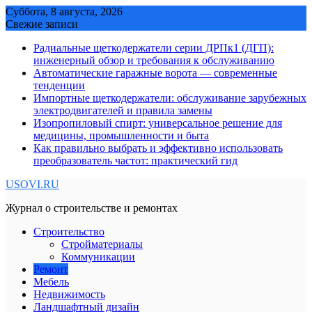
Skip
Суббота, 8 августа, 2026
to
Свежие записи
content
Радиальные щеткодержатели серии ДРПк1 (ДГП):
инженерный обзор и требования к обслуживанию
Автоматические гаражные ворота — современные
тенденции
Импортные щеткодержатели: обслуживание зарубежных
электродвигателей и правила замены
Изопропиловый спирт: универсальное решение для
медицины, промышленности и быта
Как правильно выбрать и эффективно использовать
преобразователь частот: практический гид
USOVI.RU
Журнал о строительстве и ремонтах
Строительство
Стройматериалы
Коммуникации
Ремонт
Мебель
Недвижимость
Ландшафтный дизайн