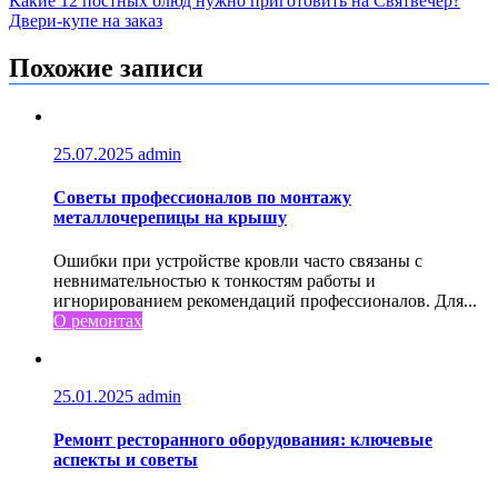
Навигация
Какие 12 постных блюд нужно приготовить на Святвечер?
Двери-купе на заказ
по
записям
Похожие записи
25.07.2025
admin
Советы профессионалов по монтажу
металлочерепицы на крышу
Ошибки при устройстве кровли часто связаны с
невнимательностью к тонкостям работы и
игнорированием рекомендаций профессионалов. Для...
О ремонтах
25.01.2025
admin
Ремонт ресторанного оборудования: ключевые
аспекты и советы