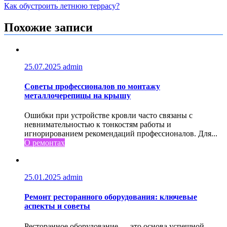
Как обустроить летнюю террасу?
по
записям
Похожие записи
25.07.2025
admin
Советы профессионалов по монтажу
металлочерепицы на крышу
Ошибки при устройстве кровли часто связаны с
невнимательностью к тонкостям работы и
игнорированием рекомендаций профессионалов. Для...
О ремонтах
25.01.2025
admin
Ремонт ресторанного оборудования: ключевые
аспекты и советы
Ресторанное оборудование — это основа успешной