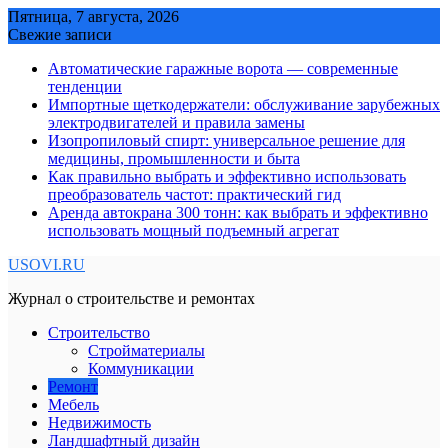
Skip
Пятница, 7 августа, 2026
to
Свежие записи
content
Автоматические гаражные ворота — современные
тенденции
Импортные щеткодержатели: обслуживание зарубежных
электродвигателей и правила замены
Изопропиловый спирт: универсальное решение для
медицины, промышленности и быта
Как правильно выбрать и эффективно использовать
преобразователь частот: практический гид
Аренда автокрана 300 тонн: как выбрать и эффективно
использовать мощный подъемный агрегат
USOVI.RU
Журнал о строительстве и ремонтах
Строительство
Стройматериалы
Коммуникации
Ремонт
Мебель
Недвижимость
Ландшафтный дизайн