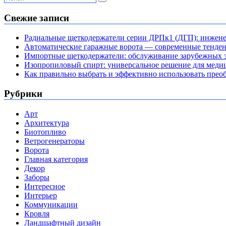
Свежие записи
Радиальные щеткодержатели серии ДРПк1 (ДГП): инжене
Автоматические гаражные ворота — современные тенде
Импортные щеткодержатели: обслуживание зарубежных э
Изопропиловый спирт: универсальное решение для мед
Как правильно выбрать и эффективно использовать преоб
Рубрики
Арт
Архитектура
Биотопливо
Ветрогенераторы
Ворота
Главная категория
Декор
Заборы
Интересное
Интерьер
Коммуникации
Кровля
Ландшафтный дизайн