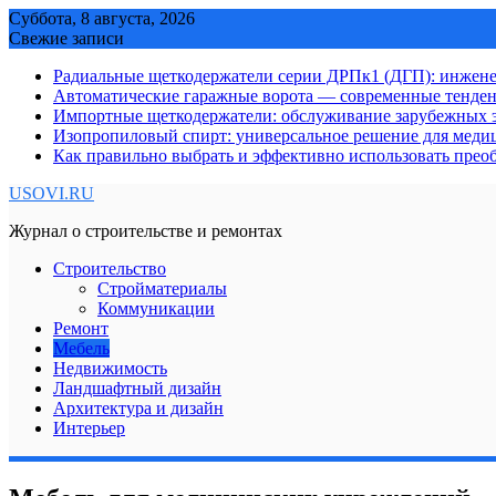
Skip
Суббота, 8 августа, 2026
to
Свежие записи
content
Радиальные щеткодержатели серии ДРПк1 (ДГП): инжене
Автоматические гаражные ворота — современные тенде
Импортные щеткодержатели: обслуживание зарубежных э
Изопропиловый спирт: универсальное решение для мед
Как правильно выбрать и эффективно использовать преоб
USOVI.RU
Журнал о строительстве и ремонтах
Строительство
Стройматериалы
Коммуникации
Ремонт
Мебель
Недвижимость
Ландшафтный дизайн
Архитектура и дизайн
Интерьер