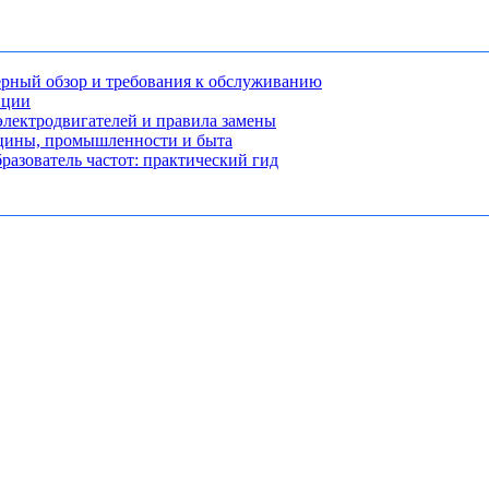
рный обзор и требования к обслуживанию
нции
лектродвигателей и правила замены
ицины, промышленности и быта
разователь частот: практический гид