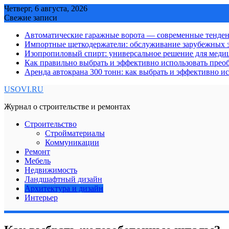
Skip
Четверг, 6 августа, 2026
to
Свежие записи
content
Автоматические гаражные ворота — современные тенде
Импортные щеткодержатели: обслуживание зарубежных э
Изопропиловый спирт: универсальное решение для мед
Как правильно выбрать и эффективно использовать преоб
Аренда автокрана 300 тонн: как выбрать и эффективно 
USOVI.RU
Журнал о строительстве и ремонтах
Строительство
Стройматериалы
Коммуникации
Ремонт
Мебель
Недвижимость
Ландшафтный дизайн
Архитектура и дизайн
Интерьер