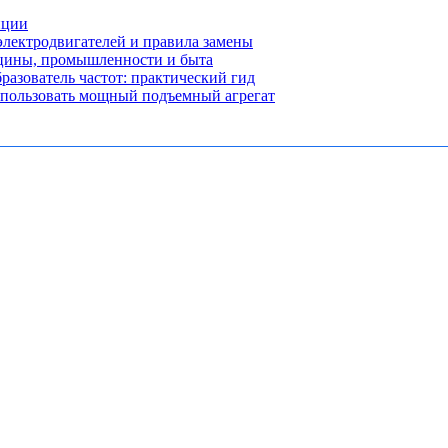
нции
лектродвигателей и правила замены
ицины, промышленности и быта
разователь частот: практический гид
использовать мощный подъемный агрегат