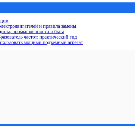
нции
лектродвигателей и правила замены
ицины, промышленности и быта
разователь частот: практический гид
использовать мощный подъемный агрегат