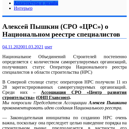
Архитектура и дизайн
Интерьер
Алексей Пышкин (СРО «ЦРС») о
Национальном реестре специалистов
04.11.2020
01.03.2021
user
Национальное Объединений Строителей постепенно
определяется с количеством саморегулируемых организаций,
получивших статус Оператора Национального реестра
специалистов в области строительства (НРС)
В Северной столице статус операторов НРС получили 11 из
28 зарегистрированных саморегулируемых организаций.
Среди них –
Ассоциация СРО «Центр развития
строительства»
(
ОНП Главсоюз
).
Мы
попросили Председателя Ассоциации
Алексея Пышкина
прокомментировать идею создания Национального реестра.
— Законодательная инициатива по созданию НРС очень
важна, поскольку она преследует целью наведение порядка на
строительном рынке, предполагается, в частности, его