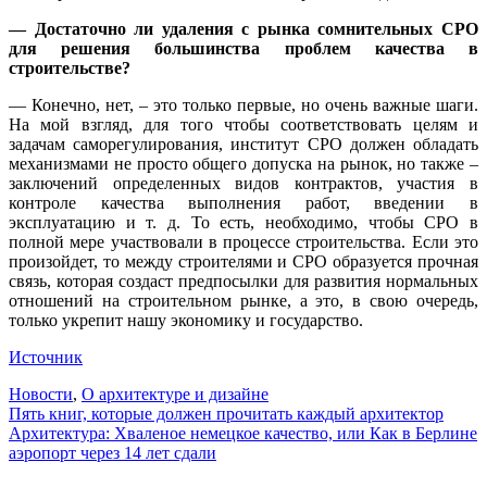
— Достаточно ли удаления с рынка сомнительных СРО
для решения большинства проблем качества в
строительстве?
— Конечно, нет, – это только первые, но очень важные шаги.
На мой взгляд, для того чтобы соответствовать целям и
задачам саморегулирования, институт СРО должен обладать
механизмами не просто общего допуска на рынок, но также –
заключений определенных видов контрактов, участия в
контроле качества выполнения работ, введении в
эксплуатацию и т. д. То есть, необходимо, чтобы СРО в
полной мере участвовали в процессе строительства. Если это
произойдет, то между строителями и СРО образуется прочная
связь, которая создаст предпосылки для развития нормальных
отношений на строительном рынке, а это, в свою очередь,
только укрепит нашу экономику и государство.
Источник
Новости
,
О архитектуре и дизайне
Навигация
Пять книг, которые должен прочитать каждый архитектор
Архитектура: Хваленое немецкое качество, или Как в Берлине
по
аэропорт через 14 лет сдали
записям