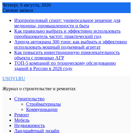
Skip
Четверг, 6 августа, 2026
to
Свежие записи
content
Изопропиловый спирт: универсальное решение для
медицины, промышленности и быта
Как правильно выбрать и эффективно использовать
преобразователь частот: практический гид
Аренда автокрана 300 тонн: как выбрать и эффективно
использовать мощный подъемный агрегат
Как повысить инвестиционную привлекательность
объекта с помощью АГР
ТОП-5 компаний по техническому обследованию
зданий в России в 2026 году
USOVI.RU
Журнал о строительстве и ремонтах
Строительство
Стройматериалы
Коммуникации
Ремонт
Мебель
Недвижимость
Ландшафтный дизайн